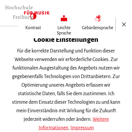
Menü öf
Kontrast
Leichte
Gebärdensprache
Sprache
Home
Cookie Einstellungen
Veranstaltungen
Für die korrekte Darstellung und Funktion dieser
Gesang im Konzert
Webseite verwenden wir erforderliche Cookies. Zur
funktionalen Ausgestaltung des Angebots nutzen wir
Donnerstag, 12. Juni 2025, 20 Uhr
gegebenenfalls Technologien von Drittanbietern. Zur
Hochschule für Musik Freiburg, Kleiner Saal
Optimierung unseres Angebots erfassen wir
VORTRAGSABEND
statistische Daten, falls Sie dem zustimmen. Ich
stimme dem Einsatz dieser Technologien zu und kann
Gesang im Konzert
mein Einverständnis mit Wirkung für die Zukunft
jederzeit widerrufen oder ändern.
Weitere
Informationen
,
Impressum
Mit Studierenden der Klasse Prof. Torsten