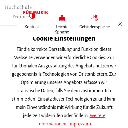
Menü öf
Kontrast
Leichte
Gebärdensprache
Sprache
Home
Cookie Einstellungen
Veranstaltungen
Für die korrekte Darstellung und Funktion dieser
Historische Aufführungspraxis im…
Webseite verwenden wir erforderliche Cookies. Zur
funktionalen Ausgestaltung des Angebots nutzen wir
Samstag, 20. Juni 2026, 20 Uhr
gegebenenfalls Technologien von Drittanbietern. Zur
Hochschule für Musik Freiburg, Kleiner Saal
Optimierung unseres Angebots erfassen wir
VORTRAGSABEND
statistische Daten, falls Sie dem zustimmen. Ich
stimme dem Einsatz dieser Technologien zu und kann
Historische
mein Einverständnis mit Wirkung für die Zukunft
Aufführungspraxis im
jederzeit widerrufen oder ändern.
Weitere
Informationen
,
Impressum
Konzert