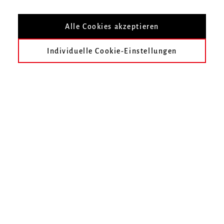
Alle Cookies akzeptieren
Mit Studierenden der Klasse Prof. Stefan
Temmingh
Individuelle Cookie-Einstellungen
Infos zur Veranstaltung
Datum
Samstag, 20. Juni 2026, 20 Uhr
Ort
Hochschule für Musik Freiburg, Kleiner Saal
Eintritt
Eintritt frei