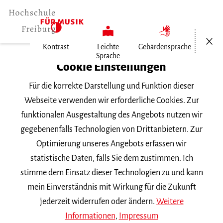
Menü öf
Kontrast
Leichte
Gebärdensprache
Sprache
Home
Cookie Einstellungen
Veranstaltungen
Für die korrekte Darstellung und Funktion dieser
Horn im Konzert
Webseite verwenden wir erforderliche Cookies. Zur
funktionalen Ausgestaltung des Angebots nutzen wir
Freitag, 26. Juni 2026, 18 Uhr
gegebenenfalls Technologien von Drittanbietern. Zur
Hochschule für Musik Freiburg, Mathilde-
Optimierung unseres Angebots erfassen wir
Schwarz-Saal
statistische Daten, falls Sie dem zustimmen. Ich
VORTRAGSABEND
stimme dem Einsatz dieser Technologien zu und kann
mein Einverständnis mit Wirkung für die Zukunft
Horn im Konzert
jederzeit widerrufen oder ändern.
Weitere
Informationen
,
Impressum