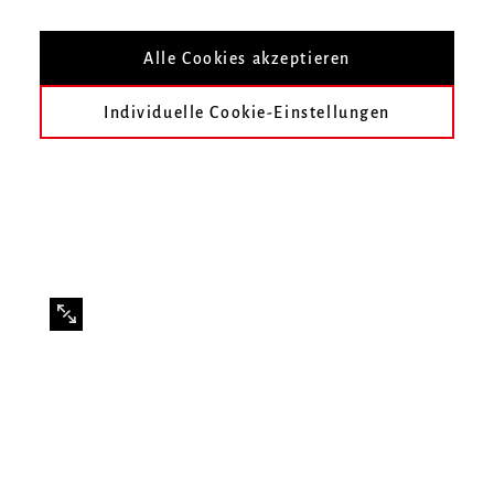
Mit Studierenden der Klasse Prof. José-
Vicente Castelló
Alle Cookies akzeptieren
Individuelle Cookie-Einstellungen
Infos zur Veranstaltung
Datum
Freitag, 26. Juni 2026, 18 Uhr