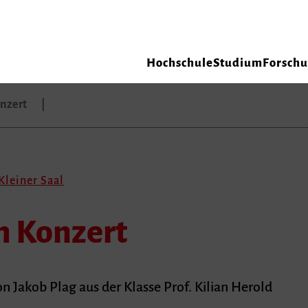
Hochschule
Studium
Forsch
onzert
Kleiner Saal
m Konzert
 Jakob Plag aus der Klasse Prof. Kilian Herold