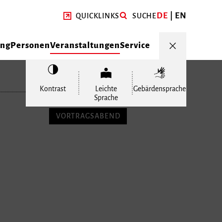
DE
EN
QUICKLINKS
SUCHE
ung
Personen
Veranstaltungen
Service
Kontrast
Leichte
Gebärdensprache
Sprache
VORTRAGSABEND