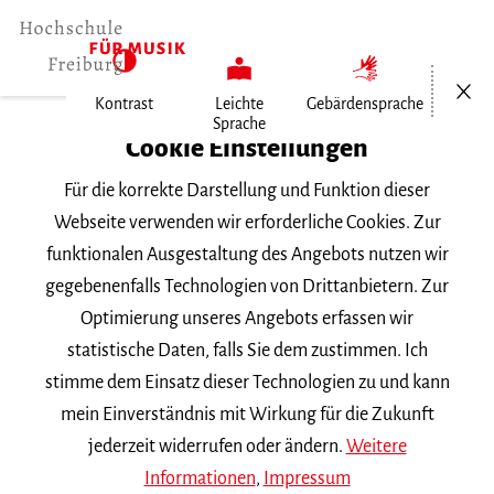
Menü öf
Kontrast
Leichte
Gebärdensprache
Sprache
Home
Cookie Einstellungen
Veranstaltungen
Für die korrekte Darstellung und Funktion dieser
Klavier im Konzert
Webseite verwenden wir erforderliche Cookies. Zur
funktionalen Ausgestaltung des Angebots nutzen wir
Montag, 6. Juli 2026, 20 Uhr
gegebenenfalls Technologien von Drittanbietern. Zur
Hochschule für Musik Freiburg, Mathilde-
Optimierung unseres Angebots erfassen wir
Schwarz-Saal
statistische Daten, falls Sie dem zustimmen. Ich
VORTRAGSABEND
stimme dem Einsatz dieser Technologien zu und kann
mein Einverständnis mit Wirkung für die Zukunft
Klavier im Konzert
jederzeit widerrufen oder ändern.
Weitere
Informationen
,
Impressum