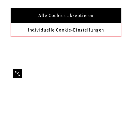
Mit Studierenden der Klasse Tilman Krämer
Alle Cookies akzeptieren
Individuelle Cookie-Einstellungen
Infos zur Veranstaltung
Datum
Montag, 6. Juli 2026, 20 Uhr