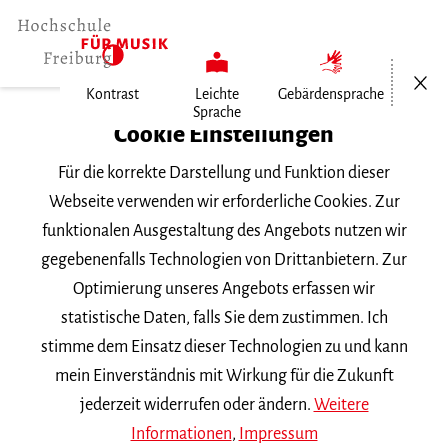
Menü öf
Kontrast
Leichte
Gebärdensprache
Sprache
Home
Cookie Einstellungen
Veranstaltungen
Für die korrekte Darstellung und Funktion dieser
Klavier im Konzert
Webseite verwenden wir erforderliche Cookies. Zur
funktionalen Ausgestaltung des Angebots nutzen wir
Dienstag, 21. Mai 2024, 18 Uhr
gegebenenfalls Technologien von Drittanbietern. Zur
Hochschule für Musik Freiburg, Mathilde-
Optimierung unseres Angebots erfassen wir
Schwarz-Saal
statistische Daten, falls Sie dem zustimmen. Ich
VORTRAGSABEND
stimme dem Einsatz dieser Technologien zu und kann
mein Einverständnis mit Wirkung für die Zukunft
Klavier im Konzert
jederzeit widerrufen oder ändern.
Weitere
Informationen
,
Impressum