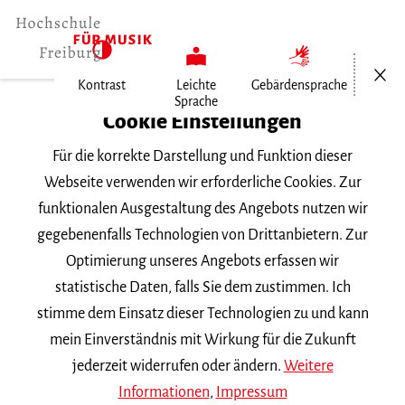
Menü öf
Kontrast
Leichte
Gebärdensprache
Sprache
Home
Cookie Einstellungen
Veranstaltungen
Für die korrekte Darstellung und Funktion dieser
Klavier im Konzert
Webseite verwenden wir erforderliche Cookies. Zur
funktionalen Ausgestaltung des Angebots nutzen wir
Dienstag, 7. Juli 2026, 15:15 Uhr
gegebenenfalls Technologien von Drittanbietern. Zur
Hochschule für Musik Freiburg,
Optimierung unseres Angebots erfassen wir
Kammermusiksaal
statistische Daten, falls Sie dem zustimmen. Ich
VORTRAGSABEND
stimme dem Einsatz dieser Technologien zu und kann
mein Einverständnis mit Wirkung für die Zukunft
Klavier im Konzert
jederzeit widerrufen oder ändern.
Weitere
Informationen
,
Impressum