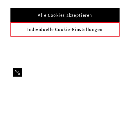
Mit Studierenden der Klasse Tilman Krämer
Alle Cookies akzeptieren
Individuelle Cookie-Einstellungen
Infos zur Veranstaltung
Datum
Donnerstag, 12. Juni 2025, 20 Uhr