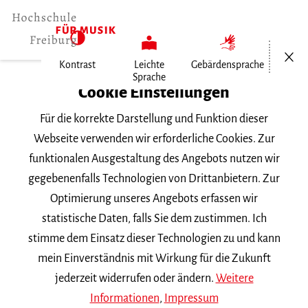
Menü öf
Kontrast
Leichte
Gebärdensprache
Sprache
Home
Cookie Einstellungen
Veranstaltungen
Für die korrekte Darstellung und Funktion dieser
Klavier im Konzert
Webseite verwenden wir erforderliche Cookies. Zur
funktionalen Ausgestaltung des Angebots nutzen wir
Donnerstag, 12. Juni 2025, 20 Uhr
gegebenenfalls Technologien von Drittanbietern. Zur
Hochschule für Musik Freiburg, Mathilde-
Optimierung unseres Angebots erfassen wir
Schwarz-Saal
statistische Daten, falls Sie dem zustimmen. Ich
VORTRAGSABEND
stimme dem Einsatz dieser Technologien zu und kann
mein Einverständnis mit Wirkung für die Zukunft
Klavier im Konzert
jederzeit widerrufen oder ändern.
Weitere
Informationen
,
Impressum