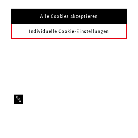
Mit Studierenden der Klasse Prof. Roglit
Alle Cookies akzeptieren
Ishay
Individuelle Cookie-Einstellungen
Infos zur Veranstaltung
Datum