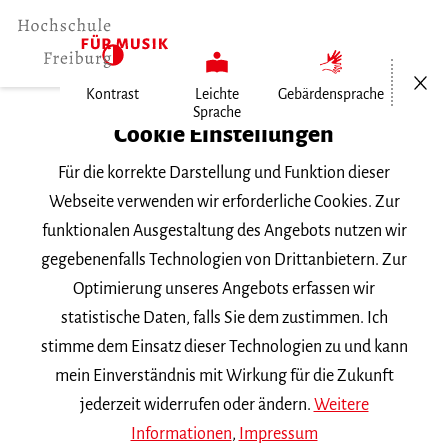
Menü öf
Kontrast
Leichte
Gebärdensprache
Sprache
Home
Cookie Einstellungen
Veranstaltungen
Für die korrekte Darstellung und Funktion dieser
Klavierkammermusik im Konzert
Webseite verwenden wir erforderliche Cookies. Zur
funktionalen Ausgestaltung des Angebots nutzen wir
Montag, 29. Juni 2026, 20 Uhr
gegebenenfalls Technologien von Drittanbietern. Zur
Hochschule für Musik Freiburg, Mathilde-
Optimierung unseres Angebots erfassen wir
Schwarz-Saal
statistische Daten, falls Sie dem zustimmen. Ich
VORTRAGSABEND
stimme dem Einsatz dieser Technologien zu und kann
mein Einverständnis mit Wirkung für die Zukunft
Klavierkammermusik im
jederzeit widerrufen oder ändern.
Weitere
Konzert
Informationen
,
Impressum