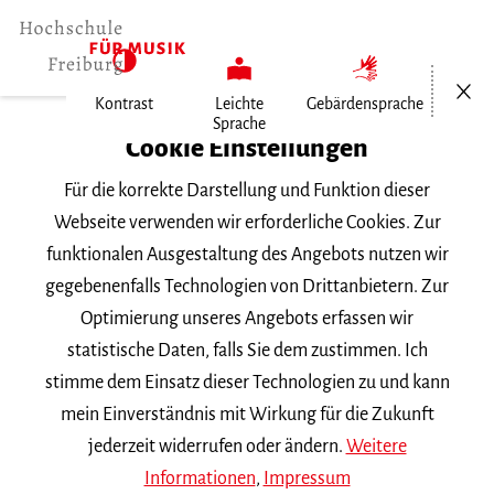
Menü öf
Kontrast
Leichte
Gebärdensprache
Sprache
Home
Cookie Einstellungen
Veranstaltungen
Für die korrekte Darstellung und Funktion dieser
Liedgestaltung im Konzert
Webseite verwenden wir erforderliche Cookies. Zur
funktionalen Ausgestaltung des Angebots nutzen wir
Mittwoch, 18. Juni 2025, 18 Uhr
gegebenenfalls Technologien von Drittanbietern. Zur
Hochschule für Musik Freiburg, Kleiner Saal
Optimierung unseres Angebots erfassen wir
VORTRAGSABEND
statistische Daten, falls Sie dem zustimmen. Ich
stimme dem Einsatz dieser Technologien zu und kann
Liedgestaltung im Konzert
mein Einverständnis mit Wirkung für die Zukunft
jederzeit widerrufen oder ändern.
Weitere
Informationen
,
Impressum
Master-Abschlussprüfung von Mariia