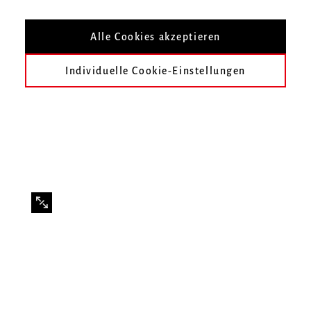
Boichenko aus der Klasse Prof. Matthias
Alle Cookies akzeptieren
Alteheld
Individuelle Cookie-Einstellungen
Infos zur Veranstaltung
Datum
Mittwoch, 18. Juni 2025, 18 Uhr