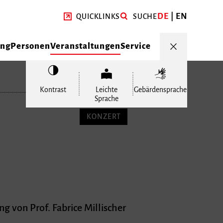
DE
EN
QUICKLINKS
SUCHE
ung
Personen
Veranstaltungen
Service
Kontrast
Leichte
Gebärdensprache
Sprache
KONZERT
 von Prof. Fabrice Millischer