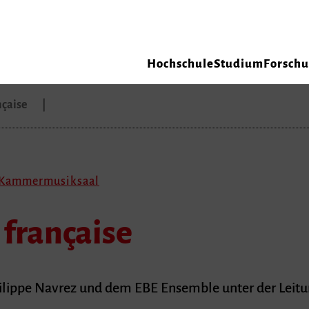
Hochschule
Studium
Forsch
nçaise
, Kammermusiksaal
 française
lippe Navrez und dem EBE Ensemble unter der Leitung