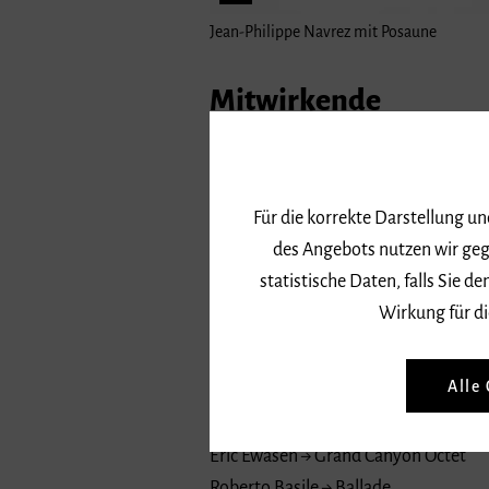
Jean-Philippe Navrez mit Posaune
Mitwirkende
Jean-Philippe Navrez → Solo-Posaunis
EBE Ensemble
Prof. Fabrice Millischer → Leitung
Für die korrekte Darstellung u
des Angebots nutzen wir geg
Programm
statistische Daten, falls Sie
Wirkung für di
Andrew Markel → Reconquista
Tommy Pederson → Cogent Caprice
Alle
Philipp Sparke → Tokyo Triptych
Nino Rota (arr. Thierry Caens) → La St
Eric Ewasen → Grand Canyon Octet
Roberto Basile → Ballade