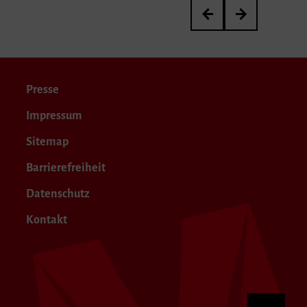
Posaune, Horn & Trompe
Uferlos
Presse
Impressum
Sitemap
Barrierefreiheit
Datenschutz
Kontakt