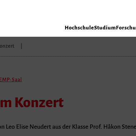
Hochschule
Studium
Forsch
Konzert
 EMP-Saal
im Konzert
 Leo Elise Neudert aus der Klasse Prof. Håkon Sten