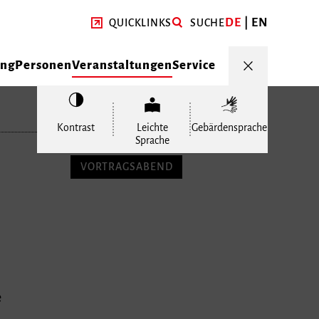
DE
EN
QUICKLINKS
SUCHE
ung
Personen
Veranstaltungen
Service
Kontrast
Leichte
Gebärdensprache
Sprache
VORTRAGSABEND
e