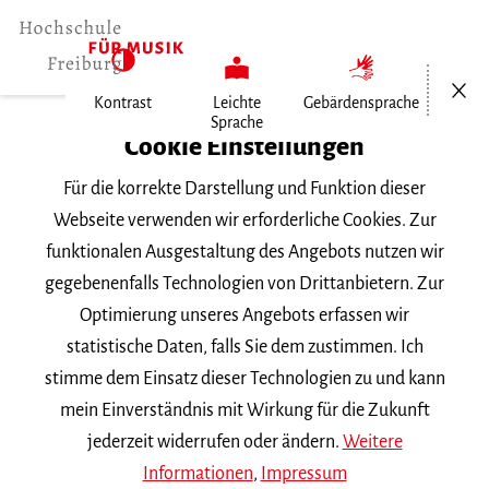
Menü öf
Kontrast
Leichte
Gebärdensprache
Sprache
Home
Cookie Einstellungen
Veranstaltungen
Für die korrekte Darstellung und Funktion dieser
Meisterkurs Orchesterkomposition
Webseite verwenden wir erforderliche Cookies. Zur
funktionalen Ausgestaltung des Angebots nutzen wir
Dienstag, 29. April 2025, 9:30 Uhr
gegebenenfalls Technologien von Drittanbietern. Zur
Hochschule für Musik Freiburg, Wolfgang-
Optimierung unseres Angebots erfassen wir
Hoffmann-Saal
statistische Daten, falls Sie dem zustimmen. Ich
MEISTERKURS
stimme dem Einsatz dieser Technologien zu und kann
mein Einverständnis mit Wirkung für die Zukunft
Meisterkurs
jederzeit widerrufen oder ändern.
Weitere
Orchesterkomposition
Informationen
,
Impressum