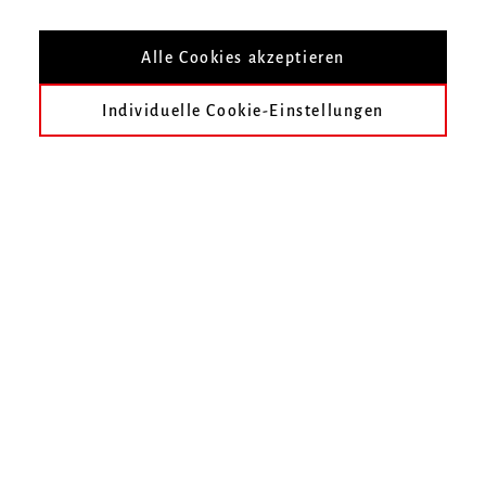
Mit Studierenden der Klasse Prof. Sylvie
Alle Cookies akzeptieren
Altenburger
Individuelle Cookie-Einstellungen
Infos zur Veranstaltung
Datum
Freitag, 24. Mai 2024, 18 Uhr
Ort
Hochschule für Musik Freiburg, Kleiner Saal
Eintritt
Eintritt frei
Zur Übersicht