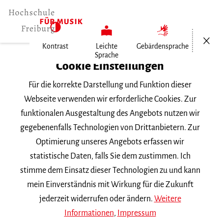
Menü öf
Kontrast
Leichte
Gebärdensprache
Sprache
Home
Cookie Einstellungen
Veranstaltungen
Für die korrekte Darstellung und Funktion dieser
Viola & Kammermusik im Konzert
Webseite verwenden wir erforderliche Cookies. Zur
funktionalen Ausgestaltung des Angebots nutzen wir
Freitag, 24. Mai 2024, 18 Uhr
gegebenenfalls Technologien von Drittanbietern. Zur
Hochschule für Musik Freiburg, Kleiner Saal
Optimierung unseres Angebots erfassen wir
VORTRAGSABEND
statistische Daten, falls Sie dem zustimmen. Ich
stimme dem Einsatz dieser Technologien zu und kann
Viola & Kammermusik im
mein Einverständnis mit Wirkung für die Zukunft
Konzert
jederzeit widerrufen oder ändern.
Weitere
Informationen
,
Impressum