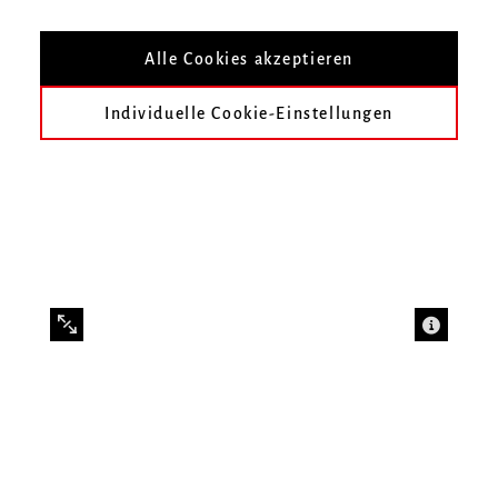
Gong aus der Klasse Prof. Gottfried von der
Alle Cookies akzeptieren
Goltz
Individuelle Cookie-Einstellungen
Infos zur Veranstaltung
Datum
Mittwoch, 1. Juli 2026, 20 Uhr