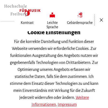
Menü öf
Kontrast
Leichte
Gebärdensprache
Sprache
Home
Cookie Einstellungen
Veranstaltungen
Für die korrekte Darstellung und Funktion dieser
Violine im Konzert
Webseite verwenden wir erforderliche Cookies. Zur
funktionalen Ausgestaltung des Angebots nutzen wir
Mittwoch, 1. Juli 2026, 20 Uhr
gegebenenfalls Technologien von Drittanbietern. Zur
Hochschule für Musik Freiburg, Kleiner Saal
Optimierung unseres Angebots erfassen wir
VORTRAGSABEND
statistische Daten, falls Sie dem zustimmen. Ich
stimme dem Einsatz dieser Technologien zu und kann
Violine im Konzert
mein Einverständnis mit Wirkung für die Zukunft
jederzeit widerrufen oder ändern.
Weitere
Informationen
,
Impressum
Master-Abschlussprüfung von Xiaozhu