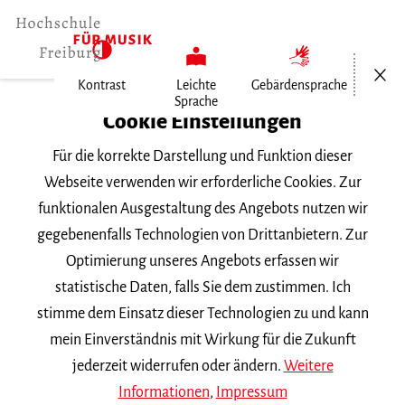
Menü öf
Kontrast
Leichte
Gebärdensprache
Sprache
Home
Cookie Einstellungen
Veranstaltungen
Für die korrekte Darstellung und Funktion dieser
Violine im Konzert
Webseite verwenden wir erforderliche Cookies. Zur
funktionalen Ausgestaltung des Angebots nutzen wir
Mittwoch, 3. Juni 2026, 20 Uhr
gegebenenfalls Technologien von Drittanbietern. Zur
Hochschule für Musik Freiburg, Kleiner Saal
Optimierung unseres Angebots erfassen wir
VORTRAGSABEND
statistische Daten, falls Sie dem zustimmen. Ich
stimme dem Einsatz dieser Technologien zu und kann
Violine im Konzert
mein Einverständnis mit Wirkung für die Zukunft
jederzeit widerrufen oder ändern.
Weitere
Informationen
,
Impressum
Mit Studierenden der Klasse Anne Katharina