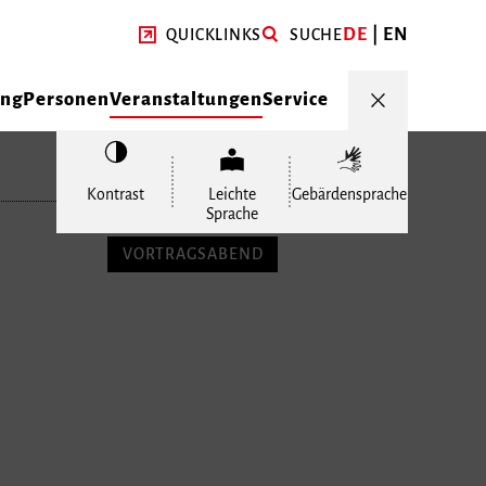
DE
EN
QUICKLINKS
SUCHE
ung
Personen
Veranstaltungen
Service
Kontrast
Leichte
Gebärdensprache
Sprache
VORTRAGSABEND