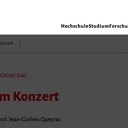
Hochschule
Studium
Forsch
Konzert
Kleiner Saal
im Konzert
Prof. Jean-Guihen Queyras