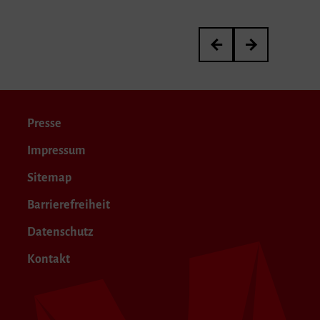
Abschlusskonzert von El
Abschlusskonzert
Presse
Impressum
Sitemap
Barrierefreiheit
Datenschutz
Kontakt