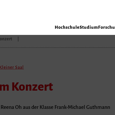
Hochschule
Studium
Forsch
Konzert
Kleiner Saal
im Konzert
 Reena Oh aus der Klasse Frank-Michael Guthmann