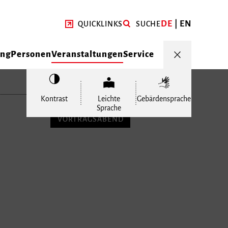
DE
EN
QUICKLINKS
SUCHE
ung
Personen
Veranstaltungen
Service
Kontrast
Leichte
Gebärdensprache
Sprache
VORTRAGSABEND