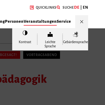
DE
EN
QUICKLINKS
SUCHE
ung
Personen
Veranstaltungen
Service
Kontrast
Leichte
Gebärdensprache
Sprache
BGESAGT!
VORTRAGSABEND
pädagogik