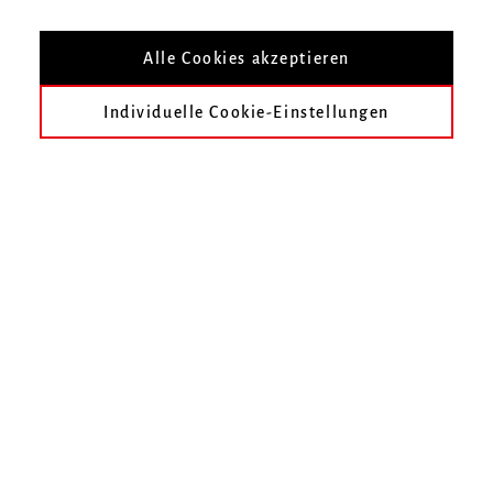
Nach Veranstaltungsort filtern
Alle Cookies akzeptieren
Individuelle Cookie-Einstellungen
früher
August 2026
September 2026
Oktober 2026
November 2026
Dezember 2026
Januar 2027
Im gewählten Zeitraum finden keine Veranstaltungen statt.
Unser Online-Ticketshop