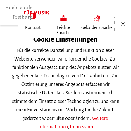
Menü öf
Kontrast
Leichte
Gebärdensprache
Sprache
Home
Cookie Einstellungen
Recital von Evangelina Mascardi
Für die korrekte Darstellung und Funktion dieser
Webseite verwenden wir erforderliche Cookies. Zur
funktionalen Ausgestaltung des Angebots nutzen wir
Suchbegriff
gegebenenfalls Technologien von Drittanbietern. Zur
Optimierung unseres Angebots erfassen wir
statistische Daten, falls Sie dem zustimmen. Ich
stimme dem Einsatz dieser Technologien zu und kann
mein Einverständnis mit Wirkung für die Zukunft
Nach Kategorie filtern
jederzeit widerrufen oder ändern.
Weitere
Informationen
,
Impressum