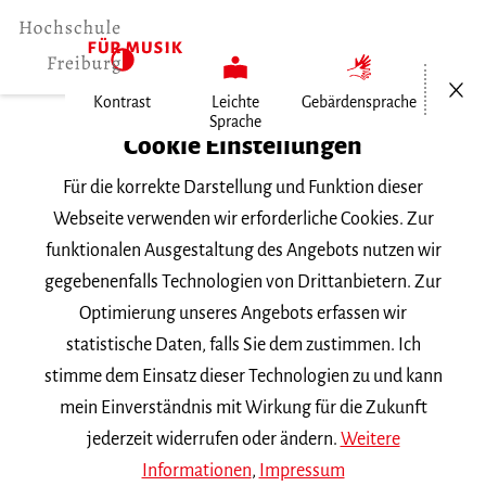
Menü öf
Kontrast
Leichte
Gebärdensprache
Sprache
Home
Cookie Einstellungen
Hochschule
Für die korrekte Darstellung und Funktion dieser
Allgemeines
Webseite verwenden wir erforderliche Cookies. Zur
Aktuelles
funktionalen Ausgestaltung des Angebots nutzen wir
Carl Roewer gewinnt zweiten Preis
gegebenenfalls Technologien von Drittanbietern. Zur
Optimierung unseres Angebots erfassen wir
Montag, 18. Mai 2026
statistische Daten, falls Sie dem zustimmen. Ich
stimme dem Einsatz dieser Technologien zu und kann
Carl Roewer gewinnt
mein Einverständnis mit Wirkung für die Zukunft
zweiten Preis
jederzeit widerrufen oder ändern.
Weitere
Informationen
,
Impressum