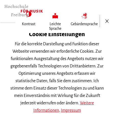
Menü öf
Kontrast
Leichte
Gebärdensprache
Sprache
Home
Cookie Einstellungen
Hochschule
Für die korrekte Darstellung und Funktion dieser
Allgemeines
Webseite verwenden wir erforderliche Cookies. Zur
Aktuelles
funktionalen Ausgestaltung des Angebots nutzen wir
Prof. Kilian Herold ab dem…
gegebenenfalls Technologien von Drittanbietern. Zur
Optimierung unseres Angebots erfassen wir
Donnerstag, 26. März 2026
statistische Daten, falls Sie dem zustimmen. Ich
stimme dem Einsatz dieser Technologien zu und kann
Prof. Kilian Herold ab dem
mein Einverständnis mit Wirkung für die Zukunft
Wintersemester 2026/2027
jederzeit widerrufen oder ändern.
Weitere
Informationen
,
Impressum
beurlaubt