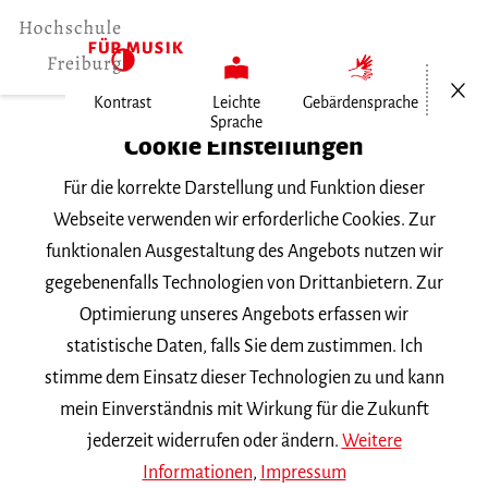
Menü öf
Kontrast
Leichte
Gebärdensprache
Sprache
Home
Cookie Einstellungen
Hochschule
Für die korrekte Darstellung und Funktion dieser
Allgemeines
Webseite verwenden wir erforderliche Cookies. Zur
Aktuelles
funktionalen Ausgestaltung des Angebots nutzen wir
Juli Minou Bazzazi gewinnt…
gegebenenfalls Technologien von Drittanbietern. Zur
Optimierung unseres Angebots erfassen wir
Mittwoch, 1. Juli 2026
statistische Daten, falls Sie dem zustimmen. Ich
stimme dem Einsatz dieser Technologien zu und kann
Juli Minou Bazzazi gewinnt
mein Einverständnis mit Wirkung für die Zukunft
Probespiel
jederzeit widerrufen oder ändern.
Weitere
Informationen
,
Impressum