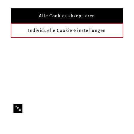
Alle Cookies akzeptieren
Trompeter der Hochschule für Musik
Freiburg gewinnt Probespiel für die
Individuelle Cookie-Einstellungen
Orchesterakademie
Louis Rochefort