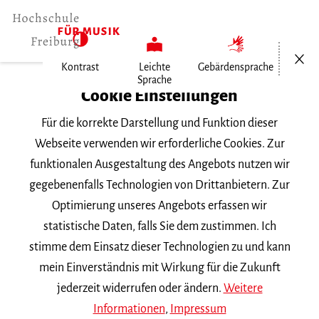
Menü öf
Kontrast
Leichte
Gebärdensprache
Sprache
Home
Cookie Einstellungen
Hochschule
Für die korrekte Darstellung und Funktion dieser
Allgemeines
Webseite verwenden wir erforderliche Cookies. Zur
Aktuelles
funktionalen Ausgestaltung des Angebots nutzen wir
Louis Rochefort geht zu den…
gegebenenfalls Technologien von Drittanbietern. Zur
Optimierung unseres Angebots erfassen wir
Montag, 29. Juni 2026
statistische Daten, falls Sie dem zustimmen. Ich
stimme dem Einsatz dieser Technologien zu und kann
Louis Rochefort geht zu
mein Einverständnis mit Wirkung für die Zukunft
den »Bielefelder
jederzeit widerrufen oder ändern.
Weitere
Informationen
,
Impressum
Philharmonikern«