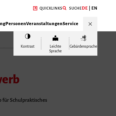
DE
EN
QUICKLINKS
SUCHE
ung
Personen
Veranstaltungen
Service
Kontrast
Leichte
Gebärdensprache
Sprache
werb
 für Schulpraktisches