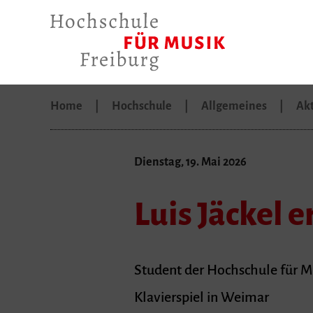
Home
Hochschule
Allgemeines
Akt
Dienstag, 19. Mai 2026
Luis Jäckel 
Student der Hochschule für M
Klavierspiel in Weimar