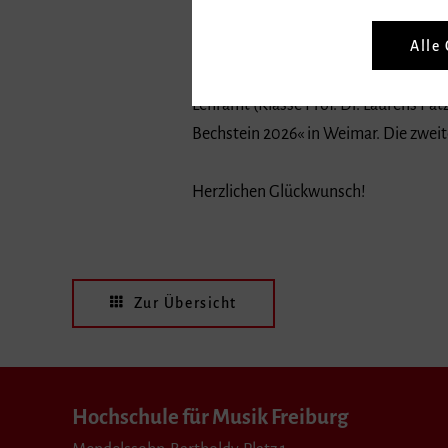
Luis Jäckel
Alle
Luis Jäckel, Student der Musikhochsc
Lehramt (Klasse Prof. Dr. Laurens Pat
Bechstein 2026« in Weimar. Die zweit
Herzlichen Glückwunsch!
Zur Übersicht
Hochschule für Musik Freiburg