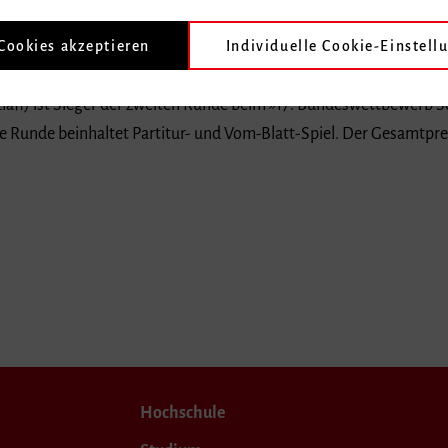
 Cookies akzeptieren
Individuelle Cookie-Einstell
hule Freiburg in den Fächern Bachelor Chorleitung (Klasse Prof. 
zlaff) ist Sieger der zweiten Runde beim »17. Bundeswettbewerb Sc
e Runde beinhaltet Partitur- und Vom-Blatt-Spiel. Der Gesamtpre
Hochschule