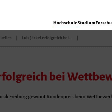
Hochschule
Studium
Forsch
uelles
Luis Jäckel erfolgreich bei…
erfolgreich bei Wettbe
usik Freiburg gewinnt Rundenpreis beim Wettbewerb