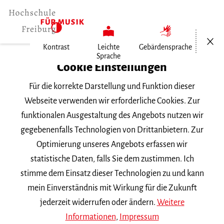
Menü öf
Kontrast
Leichte
Gebärdensprache
Sprache
Home
Cookie Einstellungen
Hochschule
Für die korrekte Darstellung und Funktion dieser
Allgemeines
Webseite verwenden wir erforderliche Cookies. Zur
Aktuelles
funktionalen Ausgestaltung des Angebots nutzen wir
Michele Niccoli in…
gegebenenfalls Technologien von Drittanbietern. Zur
Optimierung unseres Angebots erfassen wir
Dienstag, 7. April 2026
statistische Daten, falls Sie dem zustimmen. Ich
stimme dem Einsatz dieser Technologien zu und kann
Michele Niccoli in
mein Einverständnis mit Wirkung für die Zukunft
Festivalorchester
jederzeit widerrufen oder ändern.
Weitere
Informationen
,
Impressum
eingeladen