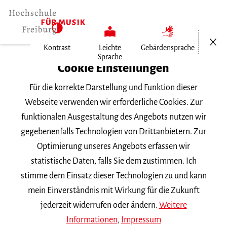
Menü öf
Kontrast
Leichte
Gebärdensprache
Sprache
Home
Cookie Einstellungen
Personen
Für die korrekte Darstellung und Funktion dieser
Angela Heidler
Webseite verwenden wir erforderliche Cookies. Zur
funktionalen Ausgestaltung des Angebots nutzen wir
Angela Heidler
gegebenenfalls Technologien von Drittanbietern. Zur
Optimierung unseres Angebots erfassen wir
Mitglied des Hochschulrats
statistische Daten, falls Sie dem zustimmen. Ich
stimme dem Einsatz dieser Technologien zu und kann
mein Einverständnis mit Wirkung für die Zukunft
jederzeit widerrufen oder ändern.
Weitere
Informationen
,
Impressum