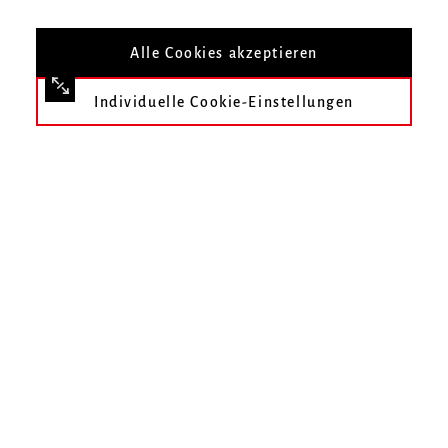
Alle Cookies akzeptieren
Individuelle Cookie-Einstellungen
Stadtdekanin
Vita
Angela Heidler, Jahrgang 1971, ist seit 2021
Stadtdekanin der Evangelischen Kirche in Freiburg.
Zuvor war sie seit 2011 Pfarrerin der Freiburger
Friedenskirche und hatte die Geschäftsführung für die
evangelische Pfarrgemeinde Ost mit fünf
Predigtbezirken inne.