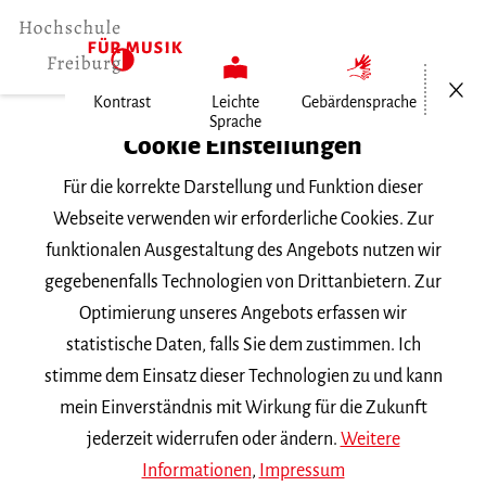
Menü öf
Kontrast
Leichte
Gebärdensprache
Sprache
Home
Cookie Einstellungen
Personen
Für die korrekte Darstellung und Funktion dieser
Héctor Cámara
Webseite verwenden wir erforderliche Cookies. Zur
funktionalen Ausgestaltung des Angebots nutzen wir
Héctor Cámara
gegebenenfalls Technologien von Drittanbietern. Zur
Optimierung unseres Angebots erfassen wir
H.Camara
mh-freiburg.de
statistische Daten, falls Sie dem zustimmen. Ich
stimme dem Einsatz dieser Technologien zu und kann
Fach |
Viola
mein Einverständnis mit Wirkung für die Zukunft
jederzeit widerrufen oder ändern.
Weitere
Lehrbeauftragte/Lehrbeauftragter
Informationen
,
Impressum