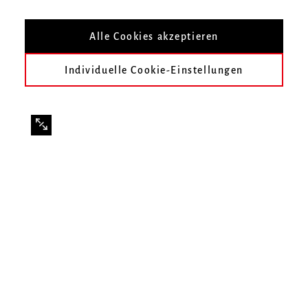
Alle Cookies akzeptieren
Individuelle Cookie-Einstellungen
Zurück zum Personenverzeichnis
Johannes Müller
Ursula Wild
Hochschule für Musik Freiburg
Mendelssohn-Bartholdy-Platz 1