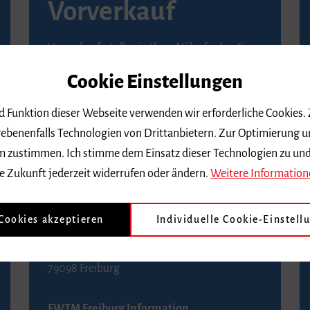
Vorverkauf
Vorverkaufsstellen in Ihrer Nähe finden Sie
auf der
Seite von Reservix
.
Cookie Einstellungen
BZ-Kartenservice Freiburg
nd Funktion dieser Webseite verwenden wir erforderliche Cookies.
Kaiser-Joseph-Straße 229
ebenenfalls Technologien von Drittanbietern. Zur Optimierung u
79098 Freiburg
 dem zustimmen. Ich stimme dem Einsatz dieser Technologien zu un
Telefon 0761 4968888 (Reservierungen sind
e Zukunft jederzeit widerrufen oder ändern.
Weitere Information
bis drei Tage vor einem Konzert möglich)
 Cookies akzeptieren
Individuelle Cookie-Einstell
FWTM Tourist-Information
Rathausplatz 2-4
79098 Freiburg
FWTM Freiburg Information