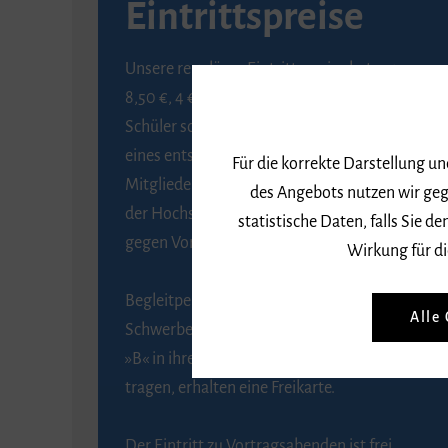
Eintrittspreise
Unsere regulären Eintrittspreise betragen
8,50 €, 4 € ermäßigt für Schülerinnen und
Schüler sowie Studierende gegen Vorlage
eines entsprechenden Nachweises, 6 € für
Für die korrekte Darstellung u
Mitglieder der Gesellschaft zur Förderung
des Angebots nutzen wir geg
der Hochschule für Musik Freiburg e. V.
statistische Daten, falls Sie
gegen Vorlage des Mitgliedsausweises.
Wirkung für di
Begleitpersonen von Menschen mit
Alle
Schwerbehinderung, die das Merkzeichen
»B« in ihrem Schwerbehindertenausweis
tragen, erhalten eine Freikarte.
Der Eintritt zu Vortragsabenden ist frei.