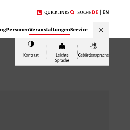
DE
EN
QUICKLINKS
SUCHE
ung
Personen
Veranstaltungen
Service
Kontrast
Leichte
Gebärdensprache
Sprache