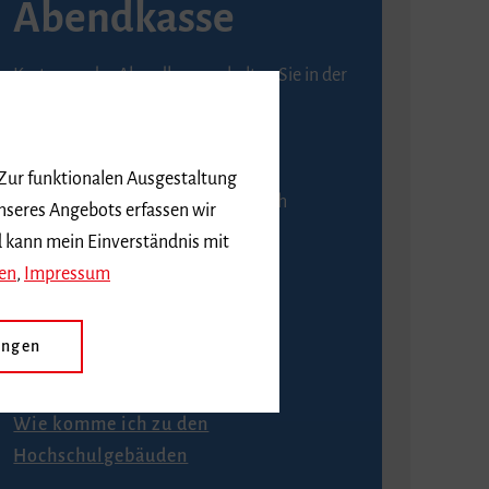
Abendkasse
Karten an der Abendkasse erhalten Sie in der
Regel ab einer Stunde vor
Veranstaltungsbeginn.
 Zur funktionalen Ausgestaltung
An der Abendkasse ist ausschließlich
nseres Angebots erfassen wir
Barzahlung möglich.
d kann mein Einverständnis mit
en
,
Impressum
ungen
Anfahrt
Wie komme ich zu den
Hochschulgebäuden