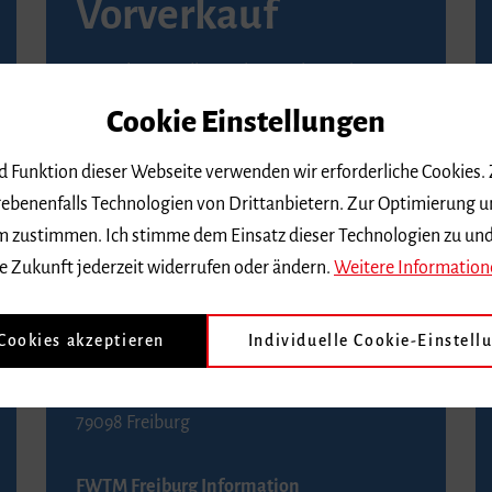
Vorverkauf
Vorverkaufsstellen in Ihrer Nähe finden Sie
auf der
Seite von Reservix
.
Cookie Einstellungen
BZ-Kartenservice Freiburg
nd Funktion dieser Webseite verwenden wir erforderliche Cookies.
Kaiser-Joseph-Straße 229
ebenenfalls Technologien von Drittanbietern. Zur Optimierung u
79098 Freiburg
 dem zustimmen. Ich stimme dem Einsatz dieser Technologien zu un
Telefon 0761 4968888 (Reservierungen sind
e Zukunft jederzeit widerrufen oder ändern.
Weitere Information
bis drei Tage vor einem Konzert möglich)
 Cookies akzeptieren
Individuelle Cookie-Einstell
FWTM Tourist-Information
Rathausplatz 2-4
79098 Freiburg
FWTM Freiburg Information