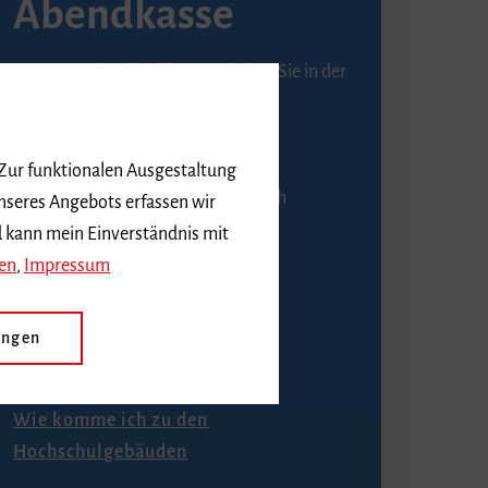
Abendkasse
Karten an der Abendkasse erhalten Sie in der
Regel ab einer Stunde vor
Veranstaltungsbeginn.
 Zur funktionalen Ausgestaltung
An der Abendkasse ist ausschließlich
nseres Angebots erfassen wir
Barzahlung möglich.
d kann mein Einverständnis mit
en
,
Impressum
ungen
Anfahrt
Wie komme ich zu den
Hochschulgebäuden