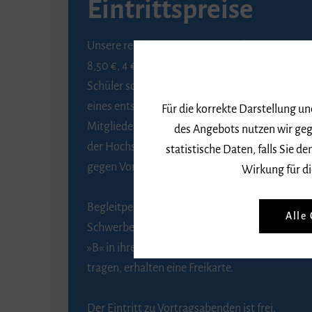
Eintrittspreise
Unsere regulären Eintrittspreise betragen
8,50 €, 4 € ermäßigt für Schülerinnen und
Schüler sowie Studierende gegen Vorlage
eines entsprechenden Nachweises, 6 € für
Für die korrekte Darstellung u
Mitglieder der Gesellschaft zur Förderung
des Angebots nutzen wir geg
der Hochschule für Musik Freiburg e. V.
statistische Daten, falls Sie
gegen Vorlage des Mitgliedsausweises.
Wirkung für di
Begleitpersonen von Menschen mit
Alle
Schwerbehinderung, die das Merkzeichen
»B« in ihrem Schwerbehindertenausweis
tragen, erhalten eine Freikarte.
Der Eintritt zu Vortragsabenden ist frei.