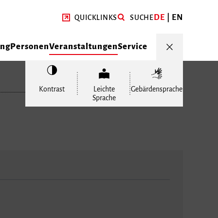
DE
EN
QUICKLINKS
SUCHE
ung
Personen
Veranstaltungen
Service
Kontrast
Leichte
Gebärdensprache
Sprache