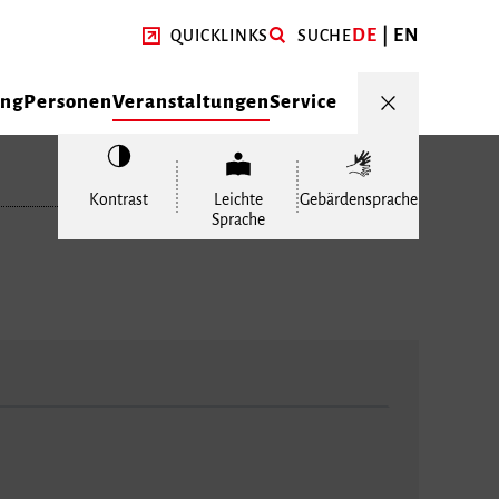
DE
EN
QUICKLINKS
SUCHE
ung
Personen
Veranstaltungen
Service
Kontrast
Leichte
Gebärdensprache
Sprache