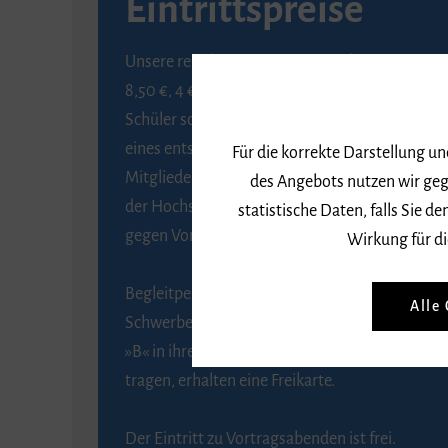
Eintrittspreise
Unsere regulären Eintrittspreise betragen
8,50 €, 4 € ermäßigt für Schülerinnen und
Schüler sowie Studierende gegen Vorlage
eines entsprechenden Nachweises, 6 € für
Für die korrekte Darstellung u
Mitglieder der Gesellschaft zur Förderung
des Angebots nutzen wir geg
der Hochschule für Musik Freiburg e. V.
statistische Daten, falls Sie
gegen Vorlage des Mitgliedsausweises.
Wirkung für di
Begleitpersonen von Menschen mit
Alle
Schwerbehinderung, die das Merkzeichen
»B« in ihrem Schwerbehindertenausweis
tragen, erhalten eine Freikarte.
Der Eintritt zu Vortragsabenden ist frei.