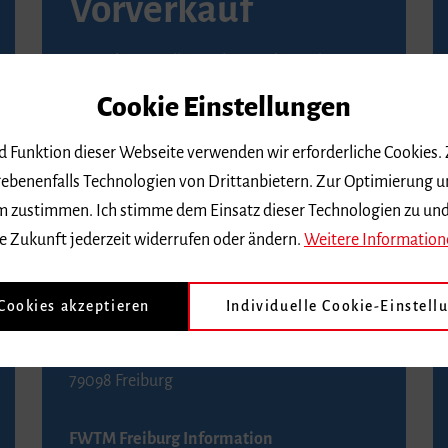
Vorverkauf
Vorverkaufsstellen in Ihrer Nähe finden Sie
auf der
Seite von Reservix
.
Cookie Einstellungen
BZ-Kartenservice Freiburg
nd Funktion dieser Webseite verwenden wir erforderliche Cookies.
Kaiser-Joseph-Straße 229
ebenenfalls Technologien von Drittanbietern. Zur Optimierung u
79098 Freiburg
 dem zustimmen. Ich stimme dem Einsatz dieser Technologien zu un
Telefon 0761 4968888 (Reservierungen sind
e Zukunft jederzeit widerrufen oder ändern.
Weitere Information
bis drei Tage vor einem Konzert möglich)
 Cookies akzeptieren
Individuelle Cookie-Einstell
FWTM Tourist-Information
Rathausplatz 2-4
79098 Freiburg
FWTM Freiburg Information