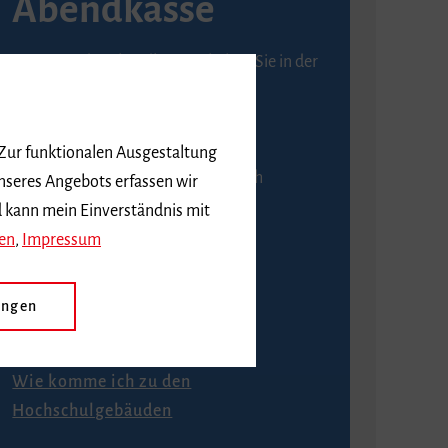
Abendkasse
Karten an der Abendkasse erhalten Sie in der
Regel ab einer Stunde vor
Veranstaltungsbeginn.
 Zur funktionalen Ausgestaltung
An der Abendkasse ist ausschließlich
nseres Angebots erfassen wir
Barzahlung möglich.
d kann mein Einverständnis mit
en
,
Impressum
ungen
Anfahrt
Wie komme ich zu den
Hochschulgebäuden