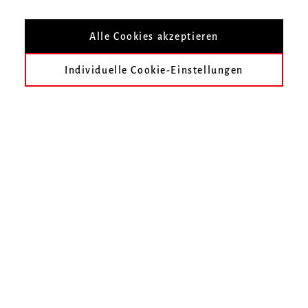
Nach Veranstaltungsort filtern
Alle Cookies akzeptieren
Individuelle Cookie-Einstellungen
heute
früher
Juni 2017
Juli 2017
August 2017
September 2017
Oktober 2017
November 2017
Im gewählten Zeitraum finden keine Veranstaltungen statt.
Unser Online-Ticketshop