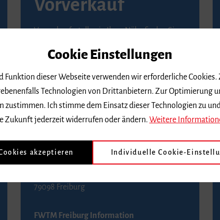
Vorverkauf
Vorverkaufsstellen in Ihrer Nähe finden Sie
auf der
Seite von Reservix
.
Cookie Einstellungen
BZ-Kartenservice Freiburg
nd Funktion dieser Webseite verwenden wir erforderliche Cookies.
Kaiser-Joseph-Straße 229
ebenenfalls Technologien von Drittanbietern. Zur Optimierung u
79098 Freiburg
 dem zustimmen. Ich stimme dem Einsatz dieser Technologien zu un
Telefon 0761 4968888 (Reservierungen sind
e Zukunft jederzeit widerrufen oder ändern.
Weitere Information
bis drei Tage vor einem Konzert möglich)
 Cookies akzeptieren
Individuelle Cookie-Einstell
FWTM Tourist-Information
Rathausplatz 2-4
79098 Freiburg
FWTM Freiburg Information