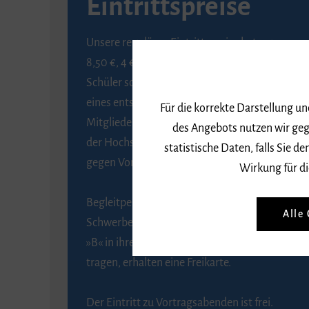
Eintrittspreise
Unsere regulären Eintrittspreise betragen
8,50 €, 4 € ermäßigt für Schülerinnen und
Schüler sowie Studierende gegen Vorlage
eines entsprechenden Nachweises, 6 € für
Für die korrekte Darstellung u
Mitglieder der Gesellschaft zur Förderung
des Angebots nutzen wir geg
der Hochschule für Musik Freiburg e. V.
statistische Daten, falls Sie
gegen Vorlage des Mitgliedsausweises.
Wirkung für di
Begleitpersonen von Menschen mit
Alle
Schwerbehinderung, die das Merkzeichen
»B« in ihrem Schwerbehindertenausweis
tragen, erhalten eine Freikarte.
Der Eintritt zu Vortragsabenden ist frei.