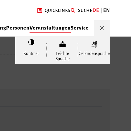
DE
EN
QUICKLINKS
SUCHE
ung
Personen
Veranstaltungen
Service
Kontrast
Leichte
Gebärdensprache
Sprache