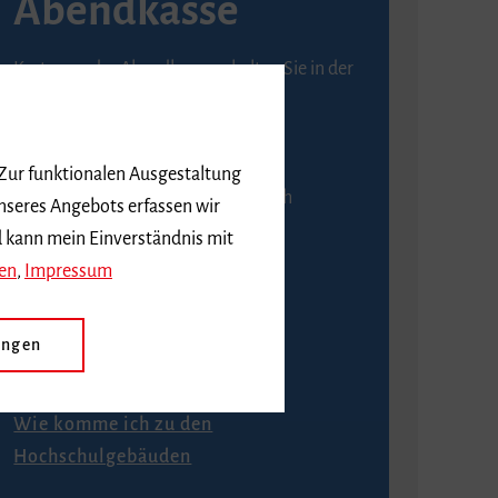
Abendkasse
Karten an der Abendkasse erhalten Sie in der
Regel ab einer Stunde vor
Veranstaltungsbeginn.
 Zur funktionalen Ausgestaltung
An der Abendkasse ist ausschließlich
nseres Angebots erfassen wir
Barzahlung möglich.
d kann mein Einverständnis mit
en
,
Impressum
ungen
Anfahrt
Wie komme ich zu den
Hochschulgebäuden