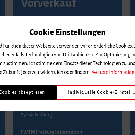
Vorverkauf
Vorverkaufsstellen in Ihrer Nähe finden Sie
auf der
Seite von Reservix
.
Cookie Einstellungen
BZ-Kartenservice Freiburg
nd Funktion dieser Webseite verwenden wir erforderliche Cookies.
Kaiser-Joseph-Straße 229
ebenenfalls Technologien von Drittanbietern. Zur Optimierung u
79098 Freiburg
 dem zustimmen. Ich stimme dem Einsatz dieser Technologien zu un
Telefon 0761 4968888 (Reservierungen sind
e Zukunft jederzeit widerrufen oder ändern.
Weitere Information
bis drei Tage vor einem Konzert möglich)
 Cookies akzeptieren
Individuelle Cookie-Einstell
FWTM Tourist-Information
Rathausplatz 2-4
79098 Freiburg
FWTM Freiburg Information