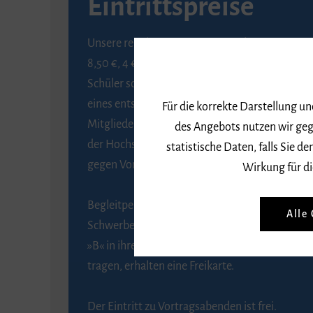
Eintrittspreise
Unsere regulären Eintrittspreise betragen
8,50 €, 4 € ermäßigt für Schülerinnen und
Schüler sowie Studierende gegen Vorlage
eines entsprechenden Nachweises, 6 € für
Für die korrekte Darstellung u
Mitglieder der Gesellschaft zur Förderung
des Angebots nutzen wir geg
der Hochschule für Musik Freiburg e. V.
statistische Daten, falls Sie
gegen Vorlage des Mitgliedsausweises.
Wirkung für di
Begleitpersonen von Menschen mit
Alle
Schwerbehinderung, die das Merkzeichen
»B« in ihrem Schwerbehindertenausweis
tragen, erhalten eine Freikarte.
Der Eintritt zu Vortragsabenden ist frei.