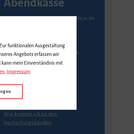
Abendkasse
Karten an der Abendkasse erhalten Sie in der
Regel ab einer Stunde vor
Veranstaltungsbeginn.
 Zur funktionalen Ausgestaltung
An der Abendkasse ist ausschließlich
nseres Angebots erfassen wir
Barzahlung möglich.
d kann mein Einverständnis mit
en
,
Impressum
ungen
Anfahrt
Wie komme ich zu den
Hochschulgebäuden