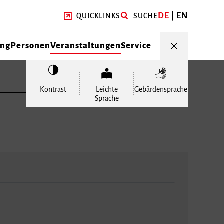
DE
EN
QUICKLINKS
SUCHE
ung
Personen
Veranstaltungen
Service
Kontrast
Leichte
Gebärdensprache
Sprache