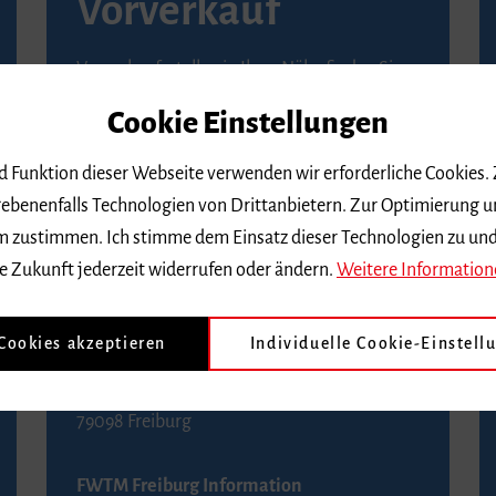
Vorverkauf
Vorverkaufsstellen in Ihrer Nähe finden Sie
auf der
Seite von Reservix
.
Cookie Einstellungen
BZ-Kartenservice Freiburg
nd Funktion dieser Webseite verwenden wir erforderliche Cookies.
Kaiser-Joseph-Straße 229
ebenenfalls Technologien von Drittanbietern. Zur Optimierung u
79098 Freiburg
 dem zustimmen. Ich stimme dem Einsatz dieser Technologien zu un
Telefon 0761 4968888 (Reservierungen sind
e Zukunft jederzeit widerrufen oder ändern.
Weitere Information
bis drei Tage vor einem Konzert möglich)
 Cookies akzeptieren
Individuelle Cookie-Einstell
FWTM Tourist-Information
Rathausplatz 2-4
79098 Freiburg
FWTM Freiburg Information