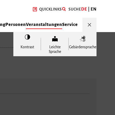
DE
EN
QUICKLINKS
SUCHE
ung
Personen
Veranstaltungen
Service
Kontrast
Leichte
Gebärdensprache
Sprache