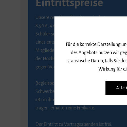
Eintrittspreise
Unsere regulären Eintrittspreise betragen
8,50 €, 4 € ermäßigt für Schülerinnen und
Schüler sowie Studierende gegen Vorlage
eines entsprechenden Nachweises, 6 € für
Für die korrekte Darstellung u
Mitglieder der Gesellschaft zur Förderung
des Angebots nutzen wir geg
der Hochschule für Musik Freiburg e. V.
statistische Daten, falls Sie
gegen Vorlage des Mitgliedsausweises.
Wirkung für di
Begleitpersonen von Menschen mit
Alle
Schwerbehinderung, die das Merkzeichen
»B« in ihrem Schwerbehindertenausweis
tragen, erhalten eine Freikarte.
Der Eintritt zu Vortragsabenden ist frei.