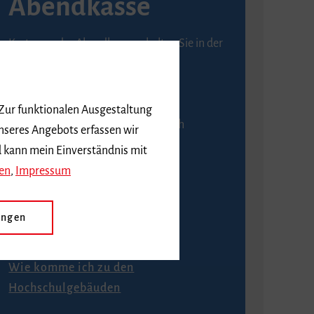
Abendkasse
Karten an der Abendkasse erhalten Sie in der
Regel ab einer Stunde vor
Veranstaltungsbeginn.
 Zur funktionalen Ausgestaltung
An der Abendkasse ist ausschließlich
nseres Angebots erfassen wir
Barzahlung möglich.
d kann mein Einverständnis mit
en
,
Impressum
ungen
Anfahrt
Wie komme ich zu den
Hochschulgebäuden