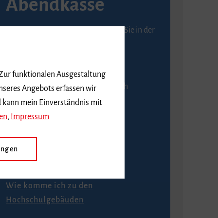
Abendkasse
Karten an der Abendkasse erhalten Sie in der
Regel ab einer Stunde vor
Veranstaltungsbeginn.
 Zur funktionalen Ausgestaltung
An der Abendkasse ist ausschließlich
nseres Angebots erfassen wir
Barzahlung möglich.
d kann mein Einverständnis mit
en
,
Impressum
ungen
Anfahrt
Wie komme ich zu den
Hochschulgebäuden