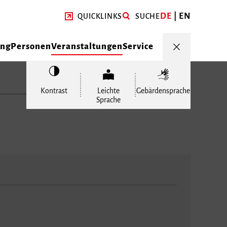
DE
EN
QUICKLINKS
SUCHE
ung
Personen
Veranstaltungen
Service
Kontrast
Leichte
Gebärdensprache
Sprache