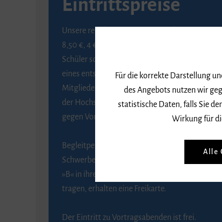
Eintrittspreise
Unsere regulären Eintrittspreise betragen
8,50 €, 4 € ermäßigt für Schülerinnen und
Schüler sowie Studierende gegen Vorlage
eines entsprechenden Nachweises, 6 € für
Für die korrekte Darstellung u
Mitglieder der Gesellschaft zur Förderung
des Angebots nutzen wir geg
der Hochschule für Musik Freiburg e. V.
statistische Daten, falls Sie
gegen Vorlage des Mitgliedsausweises.
Wirkung für di
Begleitpersonen von Menschen mit
Alle
Schwerbehinderung, die das Merkzeichen
»B« in ihrem Schwerbehindertenausweis
tragen, erhalten eine Freikarte.
Der Eintritt zu Vortragsabenden ist frei.