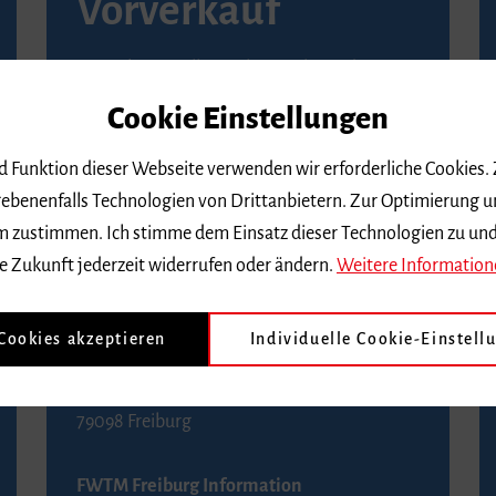
Vorverkauf
Vorverkaufsstellen in Ihrer Nähe finden Sie
auf der
Seite von Reservix
.
Cookie Einstellungen
BZ-Kartenservice Freiburg
nd Funktion dieser Webseite verwenden wir erforderliche Cookies.
Kaiser-Joseph-Straße 229
ebenenfalls Technologien von Drittanbietern. Zur Optimierung u
79098 Freiburg
 dem zustimmen. Ich stimme dem Einsatz dieser Technologien zu un
Telefon 0761 4968888 (Reservierungen sind
e Zukunft jederzeit widerrufen oder ändern.
Weitere Information
bis drei Tage vor einem Konzert möglich)
 Cookies akzeptieren
Individuelle Cookie-Einstell
FWTM Tourist-Information
Rathausplatz 2-4
79098 Freiburg
FWTM Freiburg Information