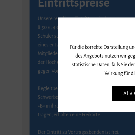
Eintrittspreise
Unsere regulären Eintrittspreise betragen
8,50 €, 4 € ermäßigt für Schülerinnen und
Schüler sowie Studierende gegen Vorlage
eines entsprechenden Nachweises, 6 € für
Für die korrekte Darstellung u
Mitglieder der Gesellschaft zur Förderung
des Angebots nutzen wir geg
der Hochschule für Musik Freiburg e. V.
statistische Daten, falls Sie
gegen Vorlage des Mitgliedsausweises.
Wirkung für di
Begleitpersonen von Menschen mit
Alle
Schwerbehinderung, die das Merkzeichen
»B« in ihrem Schwerbehindertenausweis
tragen, erhalten eine Freikarte.
Der Eintritt zu Vortragsabenden ist frei.