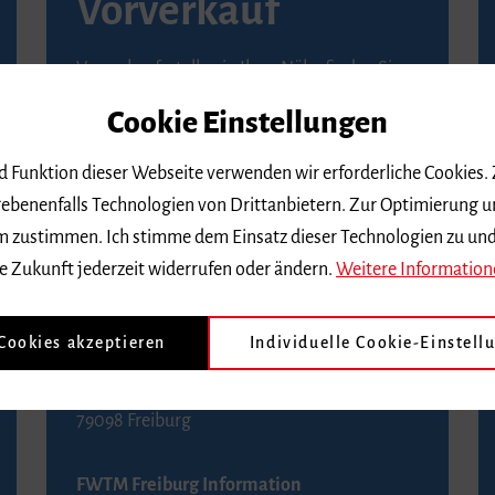
Vorverkauf
Vorverkaufsstellen in Ihrer Nähe finden Sie
auf der
Seite von Reservix
.
Cookie Einstellungen
BZ-Kartenservice Freiburg
nd Funktion dieser Webseite verwenden wir erforderliche Cookies.
Kaiser-Joseph-Straße 229
ebenenfalls Technologien von Drittanbietern. Zur Optimierung u
79098 Freiburg
 dem zustimmen. Ich stimme dem Einsatz dieser Technologien zu un
Telefon 0761 4968888 (Reservierungen sind
e Zukunft jederzeit widerrufen oder ändern.
Weitere Information
bis drei Tage vor einem Konzert möglich)
 Cookies akzeptieren
Individuelle Cookie-Einstell
FWTM Tourist-Information
Rathausplatz 2-4
79098 Freiburg
FWTM Freiburg Information