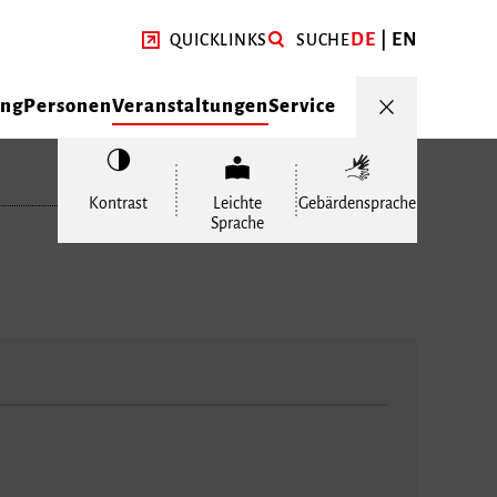
DE
EN
QUICKLINKS
SUCHE
ung
Personen
Veranstaltungen
Service
Kontrast
Leichte
Gebärdensprache
Sprache