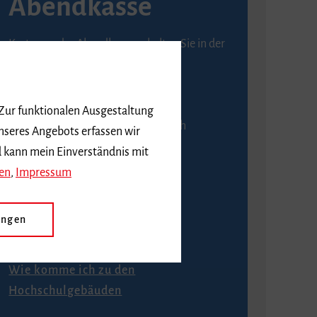
Abendkasse
Karten an der Abendkasse erhalten Sie in der
Regel ab einer Stunde vor
Veranstaltungsbeginn.
 Zur funktionalen Ausgestaltung
An der Abendkasse ist ausschließlich
nseres Angebots erfassen wir
Barzahlung möglich.
d kann mein Einverständnis mit
en
,
Impressum
ungen
Anfahrt
Wie komme ich zu den
Hochschulgebäuden