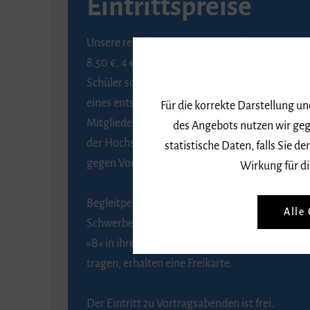
Eintrittspreise
Unsere regulären Eintrittspreise betragen
8,50 €, 4 € ermäßigt für Schülerinnen und
Schüler sowie Studierende gegen Vorlage
eines entsprechenden Nachweises, 6 € für
Für die korrekte Darstellung u
Mitglieder der Gesellschaft zur Förderung
des Angebots nutzen wir geg
der Hochschule für Musik Freiburg e. V.
statistische Daten, falls Sie
gegen Vorlage des Mitgliedsausweises.
Wirkung für di
Begleitpersonen von Menschen mit
Alle
Schwerbehinderung, die das Merkzeichen
»B« in ihrem Schwerbehindertenausweis
tragen, erhalten eine Freikarte.
Der Eintritt zu Vortragsabenden ist frei.