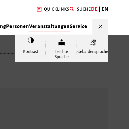
DE
EN
QUICKLINKS
SUCHE
ung
Personen
Veranstaltungen
Service
Kontrast
Leichte
Gebärdensprache
Sprache