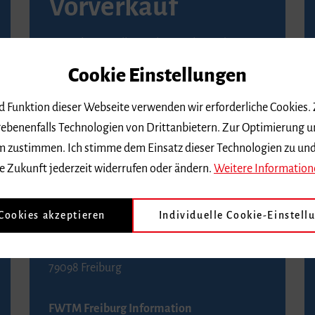
Vorverkauf
Vorverkaufsstellen in Ihrer Nähe finden Sie
auf der
Seite von Reservix
.
Cookie Einstellungen
BZ-Kartenservice Freiburg
nd Funktion dieser Webseite verwenden wir erforderliche Cookies.
Kaiser-Joseph-Straße 229
ebenenfalls Technologien von Drittanbietern. Zur Optimierung u
79098 Freiburg
 dem zustimmen. Ich stimme dem Einsatz dieser Technologien zu un
Telefon 0761 4968888 (Reservierungen sind
e Zukunft jederzeit widerrufen oder ändern.
Weitere Information
bis drei Tage vor einem Konzert möglich)
 Cookies akzeptieren
Individuelle Cookie-Einstell
FWTM Tourist-Information
Rathausplatz 2-4
79098 Freiburg
FWTM Freiburg Information