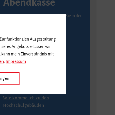
Abendkasse
Karten an der Abendkasse erhalten Sie in der
Regel ab einer Stunde vor
Veranstaltungsbeginn.
 Zur funktionalen Ausgestaltung
An der Abendkasse ist ausschließlich
nseres Angebots erfassen wir
Barzahlung möglich.
d kann mein Einverständnis mit
en
,
Impressum
ungen
Anfahrt
Wie komme ich zu den
Hochschulgebäuden