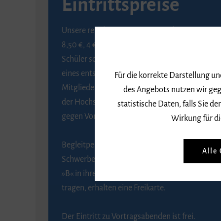
Eintrittspreise
Unsere regulären Eintrittspreise betragen
8,50 €, 4 € ermäßigt für Schülerinnen und
Schüler sowie Studierende gegen Vorlage
eines entsprechenden Nachweises, 6 € für
Für die korrekte Darstellung u
Mitglieder der Gesellschaft zur Förderung
des Angebots nutzen wir geg
der Hochschule für Musik Freiburg e. V.
statistische Daten, falls Sie
gegen Vorlage des Mitgliedsausweises.
Wirkung für di
Begleitpersonen von Menschen mit
Alle
Schwerbehinderung, die das Merkzeichen
»B« in ihrem Schwerbehindertenausweis
tragen, erhalten eine Freikarte.
Der Eintritt zu Vortragsabenden ist frei.