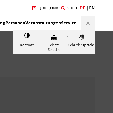
DE
EN
QUICKLINKS
SUCHE
ung
Personen
Veranstaltungen
Service
Kontrast
Leichte
Gebärdensprache
Sprache