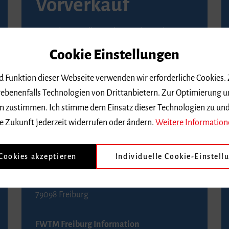
Vorverkauf
Vorverkaufsstellen in Ihrer Nähe finden Sie
auf der
Seite von Reservix
.
Cookie Einstellungen
BZ-Kartenservice Freiburg
nd Funktion dieser Webseite verwenden wir erforderliche Cookies.
Kaiser-Joseph-Straße 229
ebenenfalls Technologien von Drittanbietern. Zur Optimierung u
79098 Freiburg
 dem zustimmen. Ich stimme dem Einsatz dieser Technologien zu un
Telefon 0761 4968888 (Reservierungen sind
e Zukunft jederzeit widerrufen oder ändern.
Weitere Information
bis drei Tage vor einem Konzert möglich)
 Cookies akzeptieren
Individuelle Cookie-Einstell
FWTM Tourist-Information
Rathausplatz 2-4
79098 Freiburg
FWTM Freiburg Information