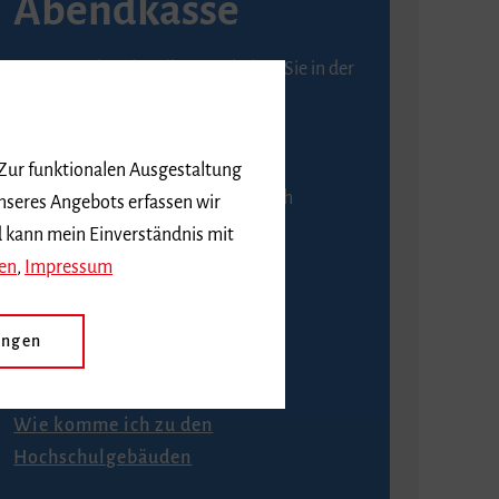
Abendkasse
Karten an der Abendkasse erhalten Sie in der
Regel ab einer Stunde vor
Veranstaltungsbeginn.
 Zur funktionalen Ausgestaltung
An der Abendkasse ist ausschließlich
nseres Angebots erfassen wir
Barzahlung möglich.
d kann mein Einverständnis mit
en
,
Impressum
ungen
Anfahrt
Wie komme ich zu den
Hochschulgebäuden