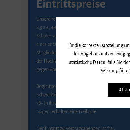
Eintrittspreise
Unsere regulären Eintrittspreise betragen
8,50 €, 4 € ermäßigt für Schülerinnen und
Schüler sowie Studierende gegen Vorlage
eines entsprechenden Nachweises, 6 € für
Für die korrekte Darstellung u
Mitglieder der Gesellschaft zur Förderung
des Angebots nutzen wir geg
der Hochschule für Musik Freiburg e. V.
statistische Daten, falls Sie
gegen Vorlage des Mitgliedsausweises.
Wirkung für di
Begleitpersonen von Menschen mit
Alle
Schwerbehinderung, die das Merkzeichen
»B« in ihrem Schwerbehindertenausweis
tragen, erhalten eine Freikarte.
Der Eintritt zu Vortragsabenden ist frei.