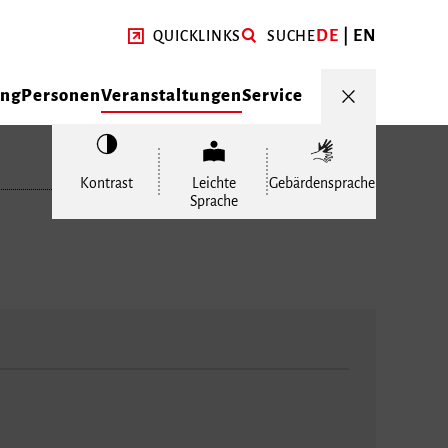
DE
EN
QUICKLINKS
SUCHE
ung
Personen
Veranstaltungen
Service
Kontrast
Leichte
Gebärdensprache
Sprache