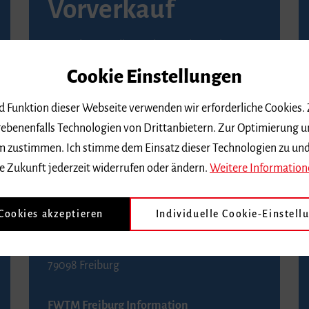
Vorverkauf
Vorverkaufsstellen in Ihrer Nähe finden Sie
auf der
Seite von Reservix
.
Cookie Einstellungen
BZ-Kartenservice Freiburg
nd Funktion dieser Webseite verwenden wir erforderliche Cookies.
Kaiser-Joseph-Straße 229
ebenenfalls Technologien von Drittanbietern. Zur Optimierung u
79098 Freiburg
 dem zustimmen. Ich stimme dem Einsatz dieser Technologien zu un
Telefon 0761 4968888 (Reservierungen sind
e Zukunft jederzeit widerrufen oder ändern.
Weitere Information
bis drei Tage vor einem Konzert möglich)
 Cookies akzeptieren
Individuelle Cookie-Einstell
FWTM Tourist-Information
Rathausplatz 2-4
79098 Freiburg
FWTM Freiburg Information