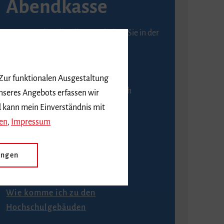
Abendkasse
Karten an der Abendkasse erhalten Sie in der
Regel ab einer Stunde vor
Veranstaltungsbeginn.
 Zur funktionalen Ausgestaltung
An der Abendkasse ist ausschließlich
nseres Angebots erfassen wir
Barzahlung möglich.
d kann mein Einverständnis mit
en
,
Impressum
ungen
Anfahrt
Wie komme ich zu den
Hochschulgebäuden