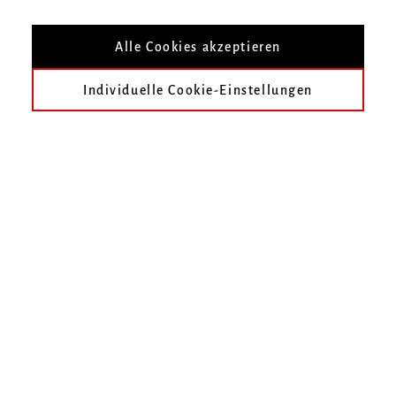
Nach Veranstaltungsort filtern
Alle Cookies akzeptieren
Individuelle Cookie-Einstellungen
heute
früher
Februar 2023
März 2023
April 2023
Mai 2023
Juni 2023
Juli 2023
Im gewählten Zeitraum finden keine Veranstaltungen statt.
Unser Online-Ticketshop