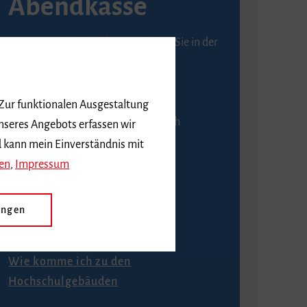
Abendkasse
Karten an der Abendkasse erhalten Sie in der
Regel ab einer Stunde vor
Veranstaltungsbeginn.
 Zur funktionalen Ausgestaltung
An der Abendkasse ist ausschließlich
nseres Angebots erfassen wir
Barzahlung möglich.
d kann mein Einverständnis mit
en
,
Impressum
ungen
Anfahrt
Wie komme ich zu den
Hochschulgebäuden