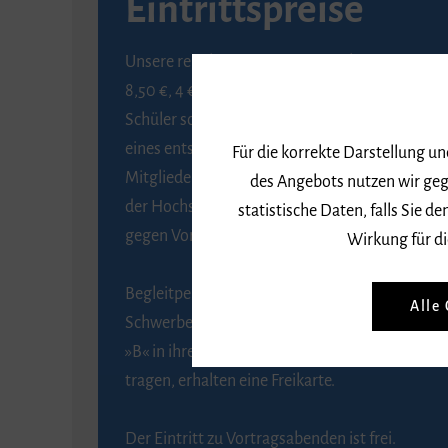
Eintrittspreise
Unsere regulären Eintrittspreise betragen
8,50 €, 4 € ermäßigt für Schülerinnen und
Schüler sowie Studierende gegen Vorlage
eines entsprechenden Nachweises, 6 € für
Für die korrekte Darstellung u
Mitglieder der Gesellschaft zur Förderung
des Angebots nutzen wir geg
der Hochschule für Musik Freiburg e. V.
statistische Daten, falls Sie
gegen Vorlage des Mitgliedsausweises.
Wirkung für di
Begleitpersonen von Menschen mit
Alle
Schwerbehinderung, die das Merkzeichen
»B« in ihrem Schwerbehindertenausweis
tragen, erhalten eine Freikarte.
Der Eintritt zu Vortragsabenden ist frei.