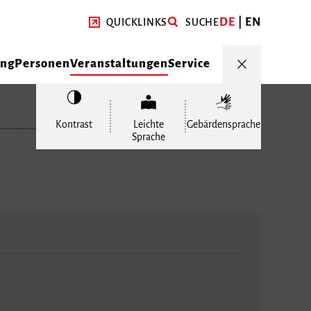
DE
EN
QUICKLINKS
SUCHE
ung
Personen
Veranstaltungen
Service
Kontrast
Leichte
Gebärdensprache
Sprache