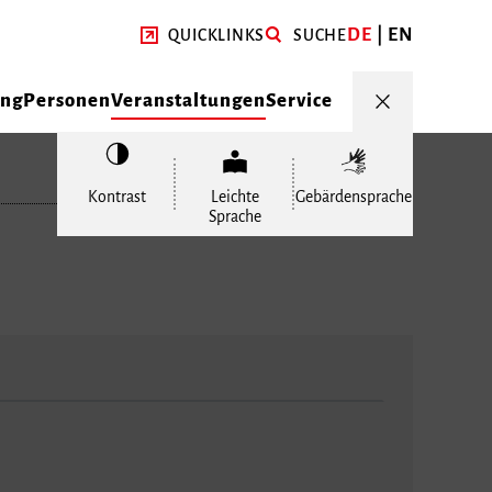
DE
EN
QUICKLINKS
SUCHE
ung
Personen
Veranstaltungen
Service
Kontrast
Leichte
Gebärdensprache
Sprache