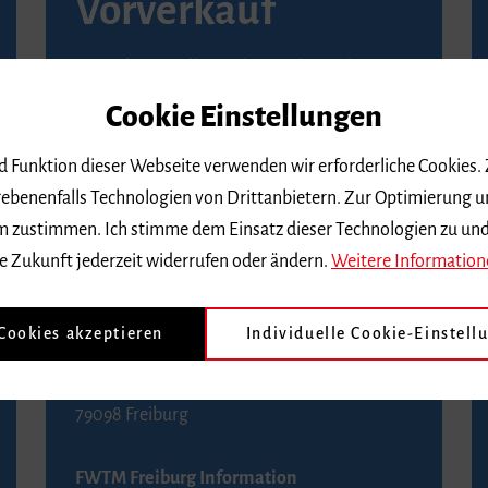
Vorverkauf
Vorverkaufsstellen in Ihrer Nähe finden Sie
auf der
Seite von Reservix
.
Cookie Einstellungen
BZ-Kartenservice Freiburg
nd Funktion dieser Webseite verwenden wir erforderliche Cookies.
Kaiser-Joseph-Straße 229
ebenenfalls Technologien von Drittanbietern. Zur Optimierung u
79098 Freiburg
 dem zustimmen. Ich stimme dem Einsatz dieser Technologien zu un
Telefon 0761 4968888 (Reservierungen sind
e Zukunft jederzeit widerrufen oder ändern.
Weitere Information
bis drei Tage vor einem Konzert möglich)
 Cookies akzeptieren
Individuelle Cookie-Einstell
FWTM Tourist-Information
Rathausplatz 2-4
79098 Freiburg
FWTM Freiburg Information