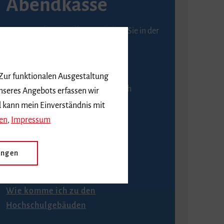
Abendkasse
Karten an der Abendkasse erhalten Sie in der
Regel ab einer Stunde vor
Veranstaltungsbeginn.
 Zur funktionalen Ausgestaltung
An der Abendkasse ist ausschließlich
nseres Angebots erfassen wir
Barzahlung möglich.
d kann mein Einverständnis mit
en
,
Impressum
ungen
Anfahrt
Wie komme ich zu den
Hochschulgebäuden