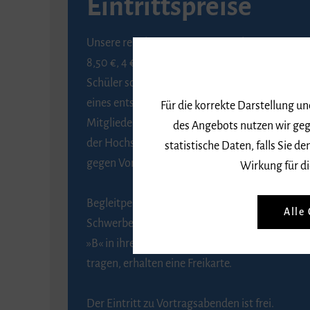
Eintrittspreise
Unsere regulären Eintrittspreise betragen
8,50 €, 4 € ermäßigt für Schülerinnen und
Schüler sowie Studierende gegen Vorlage
eines entsprechenden Nachweises, 6 € für
Für die korrekte Darstellung u
Mitglieder der Gesellschaft zur Förderung
des Angebots nutzen wir geg
der Hochschule für Musik Freiburg e. V.
statistische Daten, falls Sie
gegen Vorlage des Mitgliedsausweises.
Wirkung für di
Begleitpersonen von Menschen mit
Alle
Schwerbehinderung, die das Merkzeichen
»B« in ihrem Schwerbehindertenausweis
tragen, erhalten eine Freikarte.
Der Eintritt zu Vortragsabenden ist frei.