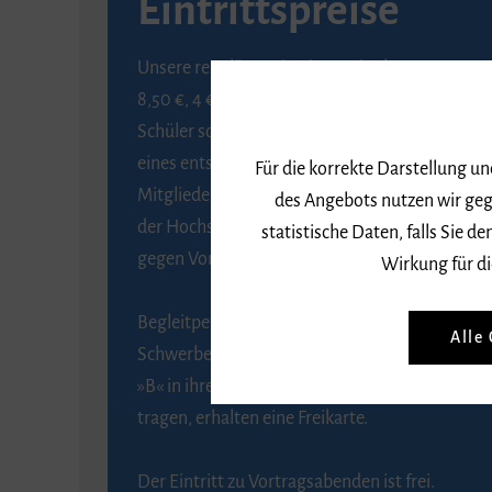
Eintrittspreise
Unsere regulären Eintrittspreise betragen
8,50 €, 4 € ermäßigt für Schülerinnen und
Schüler sowie Studierende gegen Vorlage
eines entsprechenden Nachweises, 6 € für
Für die korrekte Darstellung u
Mitglieder der Gesellschaft zur Förderung
des Angebots nutzen wir geg
der Hochschule für Musik Freiburg e. V.
statistische Daten, falls Sie
gegen Vorlage des Mitgliedsausweises.
Wirkung für di
Begleitpersonen von Menschen mit
Alle
Schwerbehinderung, die das Merkzeichen
»B« in ihrem Schwerbehindertenausweis
tragen, erhalten eine Freikarte.
Der Eintritt zu Vortragsabenden ist frei.