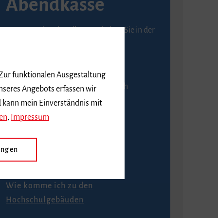
Abendkasse
Karten an der Abendkasse erhalten Sie in der
Regel ab einer Stunde vor
Veranstaltungsbeginn.
 Zur funktionalen Ausgestaltung
An der Abendkasse ist ausschließlich
nseres Angebots erfassen wir
Barzahlung möglich.
d kann mein Einverständnis mit
en
,
Impressum
ungen
Anfahrt
Wie komme ich zu den
Hochschulgebäuden