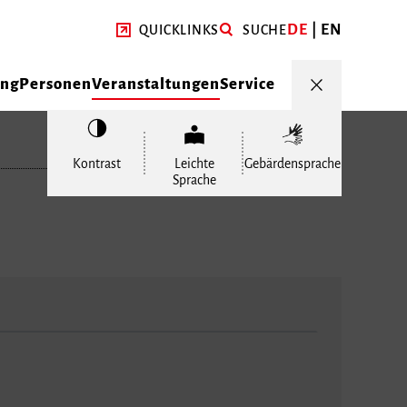
DE
EN
QUICKLINKS
SUCHE
ung
Personen
Veranstaltungen
Service
Kontrast
Leichte
Gebärdensprache
Sprache