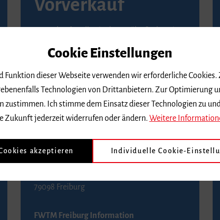
Vorverkauf
Vorverkaufsstellen in Ihrer Nähe finden Sie
auf der
Seite von Reservix
.
Cookie Einstellungen
BZ-Kartenservice Freiburg
nd Funktion dieser Webseite verwenden wir erforderliche Cookies.
Kaiser-Joseph-Straße 229
ebenenfalls Technologien von Drittanbietern. Zur Optimierung u
79098 Freiburg
 dem zustimmen. Ich stimme dem Einsatz dieser Technologien zu un
Telefon 0761 4968888 (Reservierungen sind
e Zukunft jederzeit widerrufen oder ändern.
Weitere Information
bis drei Tage vor einem Konzert möglich)
 Cookies akzeptieren
Individuelle Cookie-Einstell
FWTM Tourist-Information
Rathausplatz 2-4
79098 Freiburg
FWTM Freiburg Information