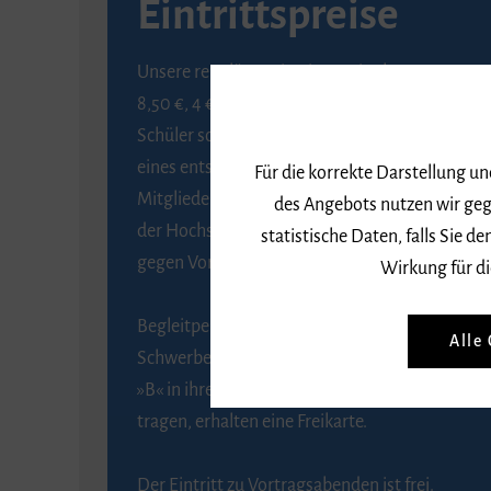
Eintrittspreise
Unsere regulären Eintrittspreise betragen
8,50 €, 4 € ermäßigt für Schülerinnen und
Schüler sowie Studierende gegen Vorlage
eines entsprechenden Nachweises, 6 € für
Für die korrekte Darstellung u
Mitglieder der Gesellschaft zur Förderung
des Angebots nutzen wir geg
der Hochschule für Musik Freiburg e. V.
statistische Daten, falls Sie
gegen Vorlage des Mitgliedsausweises.
Wirkung für di
Begleitpersonen von Menschen mit
Alle
Schwerbehinderung, die das Merkzeichen
»B« in ihrem Schwerbehindertenausweis
tragen, erhalten eine Freikarte.
Der Eintritt zu Vortragsabenden ist frei.