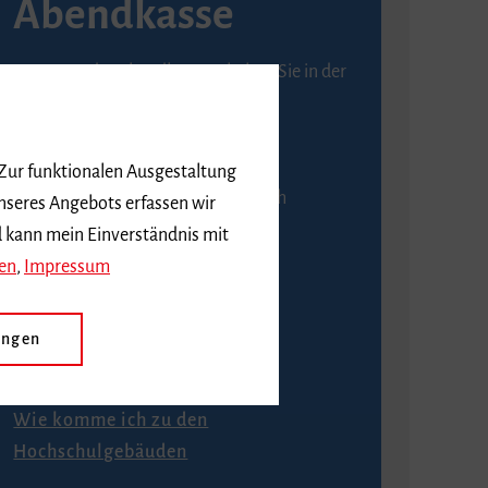
Abendkasse
Karten an der Abendkasse erhalten Sie in der
Regel ab einer Stunde vor
Veranstaltungsbeginn.
 Zur funktionalen Ausgestaltung
An der Abendkasse ist ausschließlich
nseres Angebots erfassen wir
Barzahlung möglich.
d kann mein Einverständnis mit
en
,
Impressum
ungen
Anfahrt
Wie komme ich zu den
Hochschulgebäuden