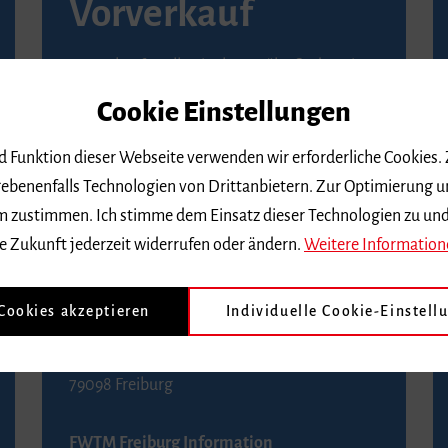
Vorverkauf
Vorverkaufsstellen in Ihrer Nähe finden Sie
auf der
Seite von Reservix
.
Cookie Einstellungen
BZ-Kartenservice Freiburg
nd Funktion dieser Webseite verwenden wir erforderliche Cookies.
Kaiser-Joseph-Straße 229
ebenenfalls Technologien von Drittanbietern. Zur Optimierung u
79098 Freiburg
 dem zustimmen. Ich stimme dem Einsatz dieser Technologien zu un
Telefon 0761 4968888 (Reservierungen sind
e Zukunft jederzeit widerrufen oder ändern.
Weitere Information
bis drei Tage vor einem Konzert möglich)
 Cookies akzeptieren
Individuelle Cookie-Einstell
FWTM Tourist-Information
Rathausplatz 2-4
79098 Freiburg
FWTM Freiburg Information