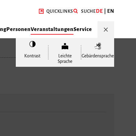
DE
EN
QUICKLINKS
SUCHE
ung
Personen
Veranstaltungen
Service
Kontrast
Leichte
Gebärdensprache
Sprache