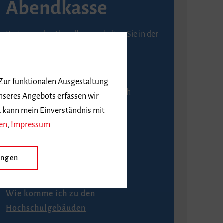
Abendkasse
Karten an der Abendkasse erhalten Sie in der
Regel ab einer Stunde vor
Veranstaltungsbeginn.
 Zur funktionalen Ausgestaltung
An der Abendkasse ist ausschließlich
nseres Angebots erfassen wir
Barzahlung möglich.
d kann mein Einverständnis mit
en
,
Impressum
ungen
Anfahrt
Wie komme ich zu den
Hochschulgebäuden