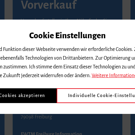
Vorverkauf
Vorverkaufsstellen in Ihrer Nähe finden Sie
auf der
Seite von Reservix
.
Cookie Einstellungen
BZ-Kartenservice Freiburg
nd Funktion dieser Webseite verwenden wir erforderliche Cookies.
Kaiser-Joseph-Straße 229
ebenenfalls Technologien von Drittanbietern. Zur Optimierung u
79098 Freiburg
 dem zustimmen. Ich stimme dem Einsatz dieser Technologien zu un
Telefon 0761 4968888 (Reservierungen sind
e Zukunft jederzeit widerrufen oder ändern.
Weitere Information
bis drei Tage vor einem Konzert möglich)
 Cookies akzeptieren
Individuelle Cookie-Einstell
FWTM Tourist-Information
Rathausplatz 2-4
79098 Freiburg
FWTM Freiburg Information