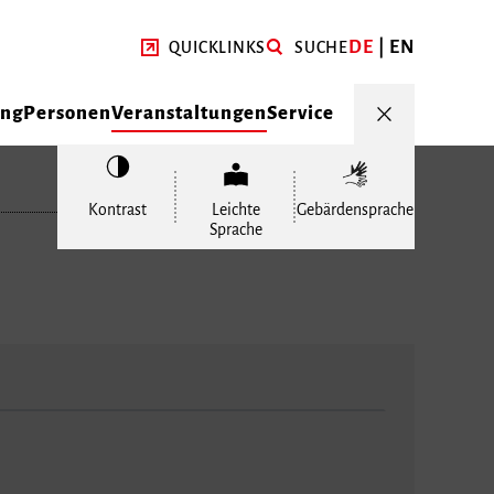
DE
EN
QUICKLINKS
SUCHE
ung
Personen
Veranstaltungen
Service
Kontrast
Leichte
Gebärdensprache
Sprache