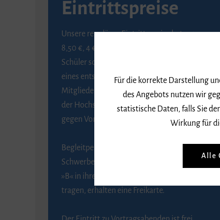
Eintrittspreise
Unsere regulären Eintrittspreise betragen
8,50 €, 4 € ermäßigt für Schülerinnen und
Schüler sowie Studierende gegen Vorlage
eines entsprechenden Nachweises, 6 € für
Für die korrekte Darstellung u
Mitglieder der Gesellschaft zur Förderung
des Angebots nutzen wir geg
der Hochschule für Musik Freiburg e. V.
statistische Daten, falls Sie
gegen Vorlage des Mitgliedsausweises.
Wirkung für di
Begleitpersonen von Menschen mit
Alle
Schwerbehinderung, die das Merkzeichen
»B« in ihrem Schwerbehindertenausweis
tragen, erhalten eine Freikarte.
Der Eintritt zu Vortragsabenden ist frei.