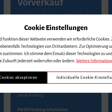
Vorverkauf
Vorverkaufsstellen in Ihrer Nähe finden Sie
auf der
Seite von Reservix
.
Cookie Einstellungen
BZ-Kartenservice Freiburg
nd Funktion dieser Webseite verwenden wir erforderliche Cookies.
Kaiser-Joseph-Straße 229
ebenenfalls Technologien von Drittanbietern. Zur Optimierung u
79098 Freiburg
 dem zustimmen. Ich stimme dem Einsatz dieser Technologien zu un
Telefon 0761 4968888 (Reservierungen sind
e Zukunft jederzeit widerrufen oder ändern.
Weitere Information
bis drei Tage vor einem Konzert möglich)
 Cookies akzeptieren
Individuelle Cookie-Einstell
FWTM Tourist-Information
Rathausplatz 2-4
79098 Freiburg
FWTM Freiburg Information