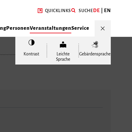
DE
EN
QUICKLINKS
SUCHE
ung
Personen
Veranstaltungen
Service
Kontrast
Leichte
Gebärdensprache
Sprache