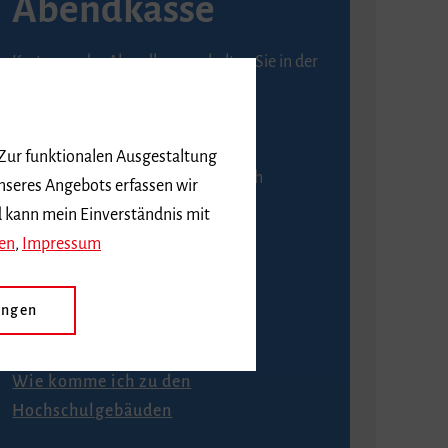
Abendkasse
Karten an der Abendkasse erhalten Sie in der
Regel ab einer Stunde vor
Veranstaltungsbeginn.
 Zur funktionalen Ausgestaltung
An der Abendkasse ist ausschließlich
nseres Angebots erfassen wir
Barzahlung möglich.
d kann mein Einverständnis mit
en
,
Impressum
ungen
Anfahrt
Wie komme ich zu den
Hochschulgebäuden