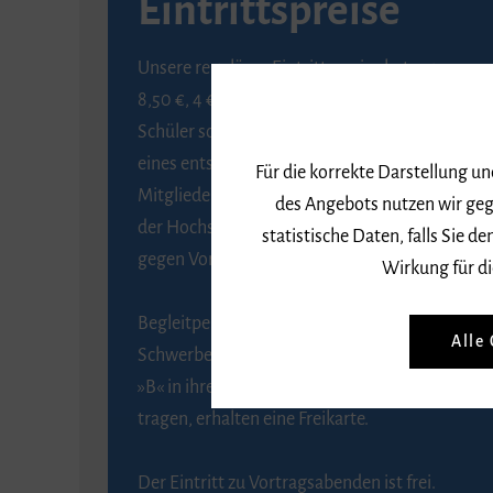
Eintrittspreise
Unsere regulären Eintrittspreise betragen
8,50 €, 4 € ermäßigt für Schülerinnen und
Schüler sowie Studierende gegen Vorlage
eines entsprechenden Nachweises, 6 € für
Für die korrekte Darstellung u
Mitglieder der Gesellschaft zur Förderung
des Angebots nutzen wir geg
der Hochschule für Musik Freiburg e. V.
statistische Daten, falls Sie
gegen Vorlage des Mitgliedsausweises.
Wirkung für di
Begleitpersonen von Menschen mit
Alle
Schwerbehinderung, die das Merkzeichen
»B« in ihrem Schwerbehindertenausweis
tragen, erhalten eine Freikarte.
Der Eintritt zu Vortragsabenden ist frei.