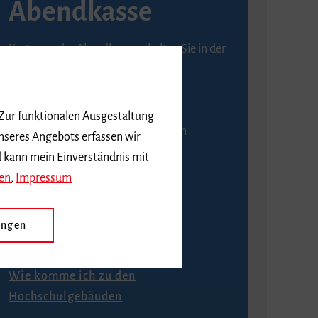
Abendkasse
Karten an der Abendkasse erhalten Sie in der
Regel ab einer Stunde vor
Veranstaltungsbeginn.
 Zur funktionalen Ausgestaltung
An der Abendkasse ist ausschließlich
nseres Angebots erfassen wir
Barzahlung möglich.
d kann mein Einverständnis mit
en
,
Impressum
ungen
Anfahrt
Wie komme ich zu den
Hochschulgebäuden