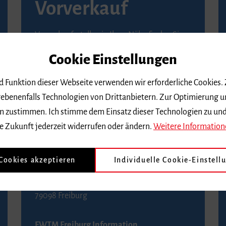
Vorverkauf
Vorverkaufsstellen in Ihrer Nähe finden Sie
auf der
Seite von Reservix
.
Cookie Einstellungen
BZ-Kartenservice Freiburg
nd Funktion dieser Webseite verwenden wir erforderliche Cookies.
Kaiser-Joseph-Straße 229
ebenenfalls Technologien von Drittanbietern. Zur Optimierung u
79098 Freiburg
 dem zustimmen. Ich stimme dem Einsatz dieser Technologien zu un
Telefon 0761 4968888 (Reservierungen sind
e Zukunft jederzeit widerrufen oder ändern.
Weitere Information
bis drei Tage vor einem Konzert möglich)
 Cookies akzeptieren
Individuelle Cookie-Einstell
FWTM Tourist-Information
Rathausplatz 2-4
79098 Freiburg
FWTM Freiburg Information