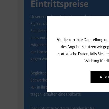
Eintrittspreise
Unsere regulären Eintrittspreise betragen
8,50 €, 4 € ermäßigt für Schülerinnen und
Schüler sowie Studierende gegen Vorlage
eines entsprechenden Nachweises, 6 € für
Für die korrekte Darstellung u
Mitglieder der Gesellschaft zur Förderung
des Angebots nutzen wir geg
der Hochschule für Musik Freiburg e. V.
statistische Daten, falls Sie
gegen Vorlage des Mitgliedsausweises.
Wirkung für di
Begleitpersonen von Menschen mit
Alle
Schwerbehinderung, die das Merkzeichen
»B« in ihrem Schwerbehindertenausweis
tragen, erhalten eine Freikarte.
Der Eintritt zu Vortragsabenden ist frei.