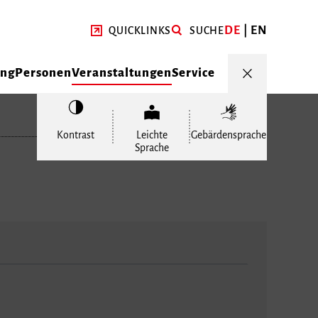
DE
EN
QUICKLINKS
SUCHE
ung
Personen
Veranstaltungen
Service
Kontrast
Leichte
Gebärdensprache
Sprache