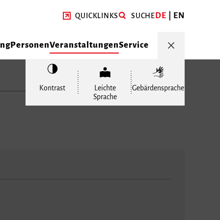
DE
EN
QUICKLINKS
SUCHE
ung
Personen
Veranstaltungen
Service
Kontrast
Leichte
Gebärdensprache
Sprache