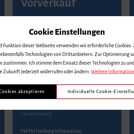
Vorverkauf
Vorverkaufsstellen in Ihrer Nähe finden Sie
auf der
Seite von Reservix
.
Cookie Einstellungen
BZ-Kartenservice Freiburg
nd Funktion dieser Webseite verwenden wir erforderliche Cookies.
Kaiser-Joseph-Straße 229
ebenenfalls Technologien von Drittanbietern. Zur Optimierung u
79098 Freiburg
 dem zustimmen. Ich stimme dem Einsatz dieser Technologien zu un
Telefon 0761 4968888 (Reservierungen sind
e Zukunft jederzeit widerrufen oder ändern.
Weitere Information
bis drei Tage vor einem Konzert möglich)
 Cookies akzeptieren
Individuelle Cookie-Einstell
FWTM Tourist-Information
Rathausplatz 2-4
79098 Freiburg
FWTM Freiburg Information