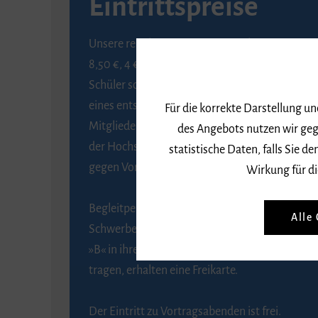
Eintrittspreise
Unsere regulären Eintrittspreise betragen
8,50 €, 4 € ermäßigt für Schülerinnen und
Schüler sowie Studierende gegen Vorlage
eines entsprechenden Nachweises, 6 € für
Für die korrekte Darstellung u
Mitglieder der Gesellschaft zur Förderung
des Angebots nutzen wir geg
der Hochschule für Musik Freiburg e. V.
statistische Daten, falls Sie
gegen Vorlage des Mitgliedsausweises.
Wirkung für di
Begleitpersonen von Menschen mit
Alle
Schwerbehinderung, die das Merkzeichen
»B« in ihrem Schwerbehindertenausweis
tragen, erhalten eine Freikarte.
Der Eintritt zu Vortragsabenden ist frei.