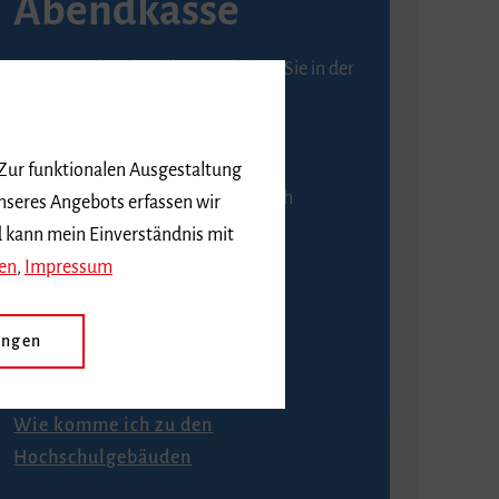
Abendkasse
Karten an der Abendkasse erhalten Sie in der
Regel ab einer Stunde vor
Veranstaltungsbeginn.
 Zur funktionalen Ausgestaltung
An der Abendkasse ist ausschließlich
nseres Angebots erfassen wir
Barzahlung möglich.
d kann mein Einverständnis mit
en
,
Impressum
ungen
Anfahrt
Wie komme ich zu den
Hochschulgebäuden