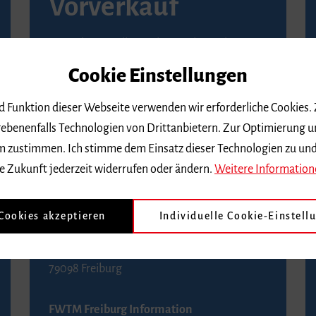
Vorverkauf
Vorverkaufsstellen in Ihrer Nähe finden Sie
auf der
Seite von Reservix
.
Cookie Einstellungen
BZ-Kartenservice Freiburg
nd Funktion dieser Webseite verwenden wir erforderliche Cookies.
Kaiser-Joseph-Straße 229
ebenenfalls Technologien von Drittanbietern. Zur Optimierung u
79098 Freiburg
 dem zustimmen. Ich stimme dem Einsatz dieser Technologien zu un
Telefon 0761 4968888 (Reservierungen sind
e Zukunft jederzeit widerrufen oder ändern.
Weitere Information
bis drei Tage vor einem Konzert möglich)
 Cookies akzeptieren
Individuelle Cookie-Einstell
FWTM Tourist-Information
Rathausplatz 2-4
79098 Freiburg
FWTM Freiburg Information