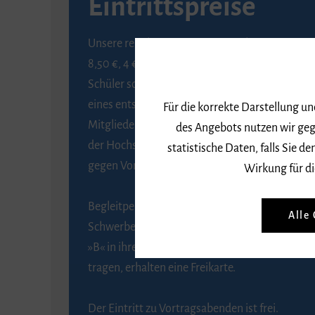
Eintrittspreise
Unsere regulären Eintrittspreise betragen
8,50 €, 4 € ermäßigt für Schülerinnen und
Schüler sowie Studierende gegen Vorlage
eines entsprechenden Nachweises, 6 € für
Für die korrekte Darstellung u
Mitglieder der Gesellschaft zur Förderung
des Angebots nutzen wir geg
der Hochschule für Musik Freiburg e. V.
statistische Daten, falls Sie
gegen Vorlage des Mitgliedsausweises.
Wirkung für di
Begleitpersonen von Menschen mit
Alle
Schwerbehinderung, die das Merkzeichen
»B« in ihrem Schwerbehindertenausweis
tragen, erhalten eine Freikarte.
Der Eintritt zu Vortragsabenden ist frei.