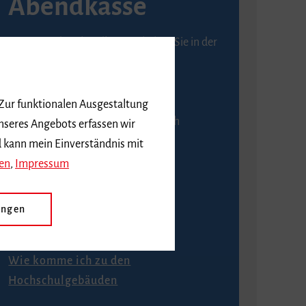
Abendkasse
Karten an der Abendkasse erhalten Sie in der
Regel ab einer Stunde vor
Veranstaltungsbeginn.
 Zur funktionalen Ausgestaltung
An der Abendkasse ist ausschließlich
nseres Angebots erfassen wir
Barzahlung möglich.
d kann mein Einverständnis mit
en
,
Impressum
ungen
Anfahrt
Wie komme ich zu den
Hochschulgebäuden