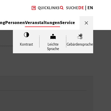
DE
EN
QUICKLINKS
SUCHE
ung
Personen
Veranstaltungen
Service
Kontrast
Leichte
Gebärdensprache
Sprache